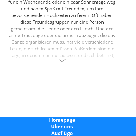
für ein Wochenende oder ein paar Sonnentage weg
und haben Spaß mit Freunden, um ihre
bevorstehenden Hochzeiten zu feiern. Oft haben
diese Freundesgruppen nur eine Person
gemeinsam: die Henne oder den Hirsch. Und der
arme Trauzeuge oder die arme Trauzeugin, die das
Ganze organisieren muss, hat viele verschiedene
Leute, die sich freuen müssen. Außerdem sind die
Tage, in denen man nur ausgeht und sich betrinkt,
vorbei. Jetzt muss ein Junggesellen- oder
Junggesellinnenwochenende viel mehr sein.
Hier kommen "Erfahrungen" ins Spiel. Jetzt ist es für
diese Gruppen sehr beliebt, sich zu verbinden und
Spaß miteinander zu haben, indem sie an einer
völlig neuen Aktivität teilnehmen, die sie noch nie
zuvor gemacht haben. Und was gibt es Schöneres
Homepage
als auf einer atemberaubenden Mittelmeerinsel, auf
Über uns
der unzählige Aktivitäten auf Sie warten?
Ausflüge