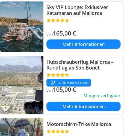
Sky VIP Lounge: Exklusiver
Katamaran auf Mallorca
165,00
€
Von
Mehr Informationen
Hubschrauberflug Mallorca –
Rundflug ab Son Bonet
Click-Mallorca Siegel
105,00
€
Von
Morgen verfügbar
Mehr Informationen
Motorschirm-Trike Mallorca