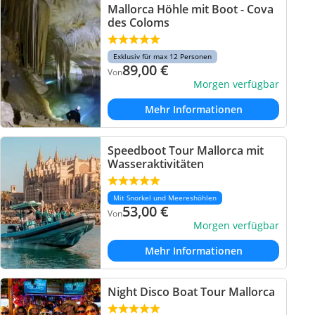
Mallorca Höhle mit Boot - Cova
des Coloms
Exklusiv für max 12 Personen
89,00
€
Von
Morgen verfügbar
Mehr Informationen
Speedboot Tour Mallorca mit
Wasseraktivitäten
Mit Snorkel und Meereshöhlen
53,00
€
Von
Morgen verfügbar
Mehr Informationen
Night Disco Boat Tour Mallorca