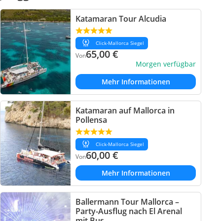
Katamaran Tour Alcudia
Click-Mallorca Siegel
65,00
€
Von
Morgen verfügbar
Mehr Informationen
Katamaran auf Mallorca in
Pollensa
Click-Mallorca Siegel
60,00
€
Von
Mehr Informationen
Ballermann Tour Mallorca –
Party-Ausflug nach El Arenal
mit Bus