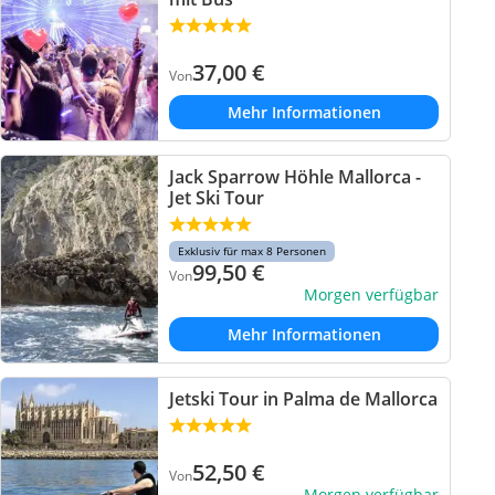
37,00
€
Von
Mehr Informationen
Jack Sparrow Höhle Mallorca -
Jet Ski Tour
Exklusiv für max 8 Personen
99,50
€
Von
Morgen verfügbar
Mehr Informationen
Jetski Tour in Palma de Mallorca
52,50
€
Von
Morgen verfügbar