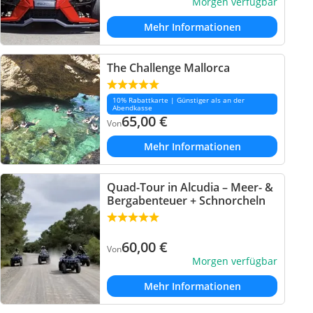
Morgen verfügbar
Mehr Informationen
The Challenge Mallorca
10% Rabattkarte | Günstiger als an der
Abendkasse
65,00
€
Von
Mehr Informationen
Quad-Tour in Alcudia – Meer- &
Bergabenteuer + Schnorcheln
60,00
€
Von
Morgen verfügbar
Mehr Informationen