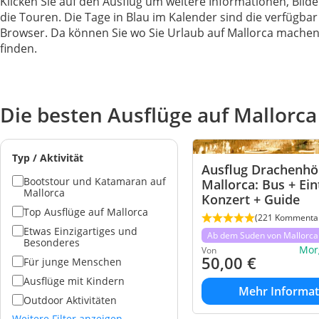
Klicken Sie auf den Ausflug um weitere Informationen, Bild
die Touren. Die Tage in Blau im Kalender sind die verfügb
Browser. Da können Sie wo Sie Urlaub auf Mallorca machen 
finden.
Die besten Ausflüge auf Mallorca
Typ / Aktivität
Ausflug Drachenhö
Bootstour und Katamaran auf
Mallorca: Bus + Eint
Mallorca
Konzert + Guide
Top Ausflüge auf Mallorca
(221 Kommenta
Etwas Einzigartiges und
Ab dem Suden von Mallorca
Besonderes
Mor
Von
50,00
€
Für junge Menschen
Ausflüge mit Kindern
Mehr Informat
Outdoor Aktivitäten
Weitere Filter anzeigen