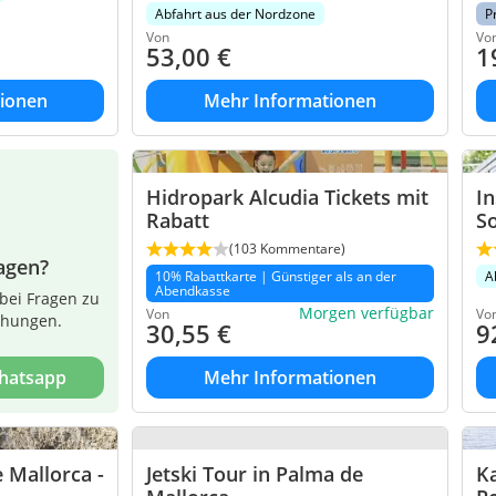
Abfahrt aus der Nordzone
P
Von
Vo
53,00
€
1
ionen
Mehr Informationen
Hidropark Alcudia Tickets mit
In
Rabatt
So
(103 Kommentare)
agen?
10% Rabattkarte | Günstiger als an der
A
Abendkasse
bei Fragen zu
Morgen verfügbar
Von
Vo
chungen.
30,55
€
9
Whatsapp
Mehr Informationen
 Mallorca -
Jetski Tour in Palma de
Ka