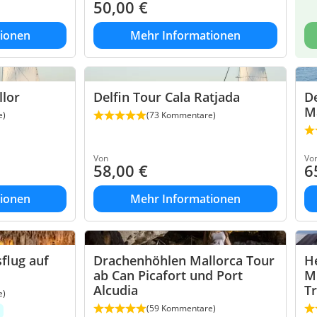
50,00
€
ionen
Mehr Informationen
llor
Delfin Tour Cala Ratjada
De
Ma
e)
(73 Kommentare)
Von
Vo
58,00
€
6
ionen
Mehr Informationen
flug auf
Drachenhöhlen Mallorca Tour
He
ab Can Picafort und Port
Mi
Alcudia
T
e)
(59 Kommentare)