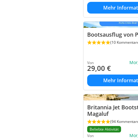
Mehr Informat
Bootsausflug von P
(10 Kommentar
Mor
Von
29,00
€
Mehr Informat
Britannia Jet Boots
Magaluf
(94 Kommentar
Beliebte Aktivität
Mor
Von