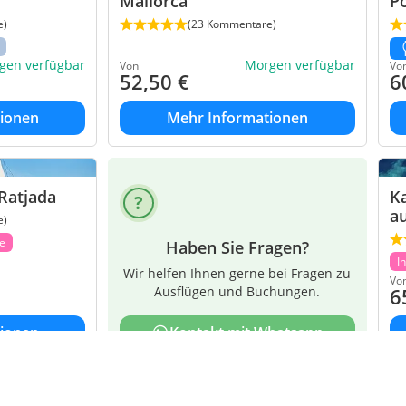
Mallorca
Po
e)
(23 Kommentare)
gen verfügbar
Morgen verfügbar
Von
Vo
52,50
€
6
ionen
Mehr Informationen
Ratjada
Ka
au
e)
ke
Haben Sie Fragen?
I
Wir helfen Ihnen gerne bei Fragen zu
Vo
Ausflügen und Buchungen.
6
ionen
Kontakt mit Whatsapp