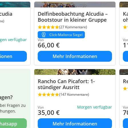
cudia
Delfinbeobachtung Alcudia –
Ka
Bootstour in kleiner Gruppe
o
re)
(27 Kommentare)
Click-Mallorca Siegel
gen verfügbar
Von
Vo
66,00
€
1
ionen
Mehr Informationen
Rancho Can Picafort: 1-
Re
stündiger Ausritt
(147 Kommentare)
agen?
bei Fragen zu
Morgen verfügbar
Von
Vo
35,00
€
7
chungen.
Whatsapp
Mehr Informationen