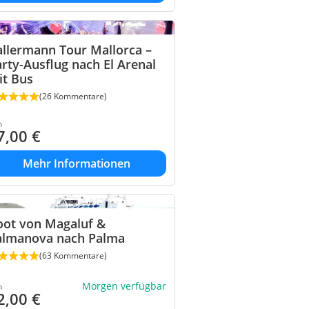
llermann Tour Mallorca –
rty-Ausflug nach El Arenal
it Bus
(26 Kommentare)
n
7,00
€
Mehr Informationen
oot von Magaluf &
almanova nach Palma
(63 Kommentare)
Morgen verfügbar
n
2,00
€