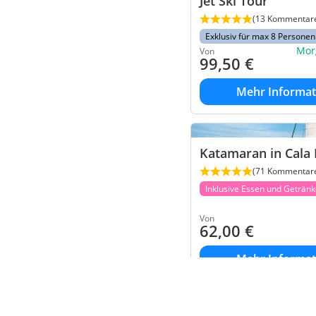
Jet Ski Tour
(13 Kommentar
Exklusiv für max 8 Personen
Mor
Von
99,50
€
Mehr Informat
Katamaran in Cala 
(71 Kommentar
Inklusive Essen und Geträn
Von
62,00
€
Mehr Informat