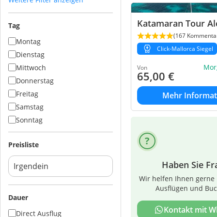
Katamaran Tour Al
Tag
(167 Kommenta
Montag
Click-Mallorca Siegel
Dienstag
Mor
Mittwoch
Von
65,00
€
Donnerstag
Freitag
Mehr Informat
Samstag
Sonntag
Preisliste
Haben Sie Fr
Wir helfen Ihnen gerne 
Ausflügen und Bu
Dauer
Kontakt mit 
Direct Ausflug