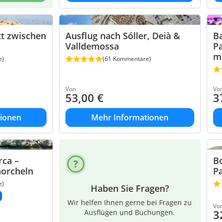
tt zwischen
Ausflug nach Sóller, Deià &
Ba
Valldemossa
Pa
m
e)
(61 Kommentare)
Von
Vo
53,00
€
3
ionen
Mehr Informationen
rca –
B
norcheln
P
e)
Haben Sie Fragen?
Wir helfen Ihnen gerne bei Fragen zu
Vo
3
Ausflügen und Buchungen.