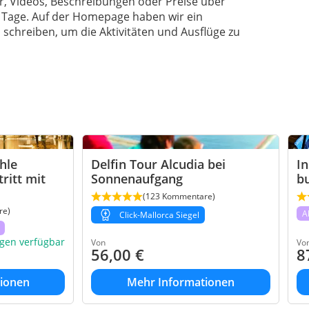
er, Videos, Beschreibungen oder Preise über
ar Tage. Auf der Homepage haben wir ein
schreiben, um die Aktivitäten und Ausflüge zu
hle
Delfin Tour Alcudia bei
In
ritt mit
Sonnenaufgang
bu
(123 Kommentare)
re)
A
Click-Mallorca Siegel
gen verfügbar
Von
Vo
56,00
€
8
ionen
Mehr Informationen