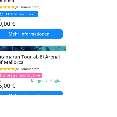
llensa
(89 Kommentare)
Click-Mallorca Siegel
n
0,00
€
Mehr Informationen
tamaran Tour ab El Arenal
f Mallorca
(81 Kommentare)
nklusive Essen und Getränke
Morgen verfügbar
n
5,00
€
Mehr Informationen