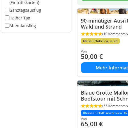
(Eintrittskarten)
Ganztagsausflug
Halber Tag
90-minütiger Ausri
Abendausflug
Wald und Strand
(10 Kommentar
Neue Erfahrung 2026
Von
50,00
€
Mehr Informat
Blaue Grotte Mallo
Bootstour mit Sch
(55 Kommentar
Kleines Schiff: maximum 36
Von
65,00
€