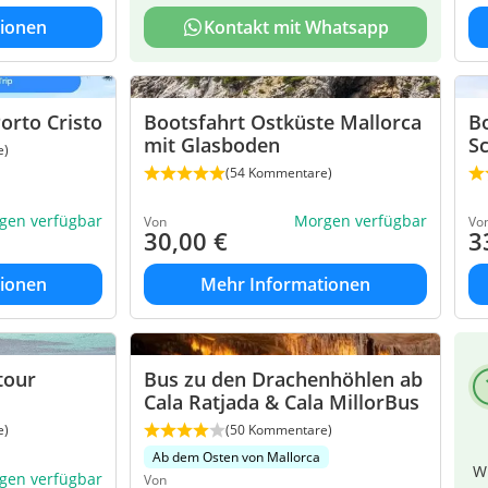
ionen
Kontakt mit Whatsapp
orto Cristo
Bootsfahrt Ostküste Mallorca
Bo
mit Glasboden
S
e)
(54 Kommentare)
gen verfügbar
Morgen verfügbar
Von
Vo
30,00
€
3
ionen
Mehr Informationen
tour
Bus zu den Drachenhöhlen ab
Cala Ratjada & Cala MillorBus
e)
(50 Kommentare)
Ab dem Osten von Mallorca
Wi
gen verfügbar
Von