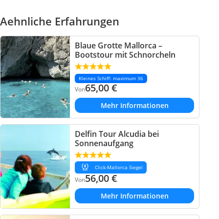
Aehnliche Erfahrungen
Blaue Grotte Mallorca –
Bootstour mit Schnorcheln
Kleines Schiff: maximum 36
65,00
€
Von
Mehr Informationen
Delfin Tour Alcudia bei
Sonnenaufgang
Click-Mallorca Siegel
56,00
€
Von
Mehr Informationen