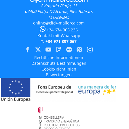
Avinguda Platja, 13
07400
Platja D'Alcudia, Illes Balears
MT/89/BAL
online@click-mallorca.com
+34 674 365 236
Kontakt mit Whatsapp
T: +34 971 897 067
Rechtliche Informationen
Datenschutz-Bestimmungen
Cookie-Richtlinien
Bewertungen