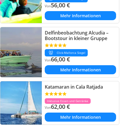
56,00
€
Von
Mehr Informationen
Delfinbeobachtung Alcudia –
Bootstour in kleiner Gruppe
Click-Mallorca Siegel
66,00
€
Von
Mehr Informationen
Katamaran in Cala Ratjada
Inklusive Essen und Getränke
62,00
€
Von
Mehr Informationen