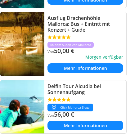
Ausflug Drachenhöhle
Mallorca: Bus + Eintritt mit
Konzert + Guide
Ab dem Suden von Mallorca
50,00
€
Von
Morgen verfügbar
Mehr Informationen
Delfin Tour Alcudia bei
Sonnenaufgang
Click-Mallorca Siegel
56,00
€
Von
Mehr Informationen