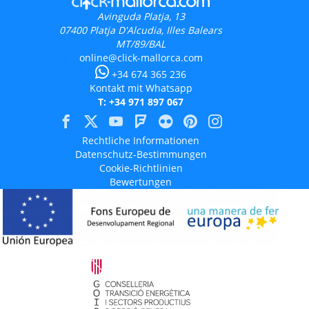
Avinguda Platja, 13
07400
Platja D'Alcudia, Illes Balears
MT/89/BAL
online@click-mallorca.com
+34 674 365 236
Kontakt mit Whatsapp
T: +34 971 897 067
Rechtliche Informationen
Datenschutz-Bestimmungen
Cookie-Richtlinien
Bewertungen