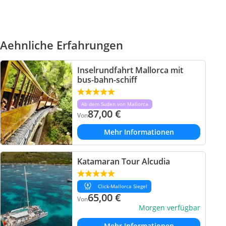
Aehnliche Erfahrungen
Inselrundfahrt Mallorca mit
bus-bahn-schiff
Ab dem Suden von Mallorca
87,00
€
Von
Mehr Informationen
Katamaran Tour Alcudia
Click-Mallorca Siegel
65,00
€
Von
Morgen verfügbar
Mehr Informationen