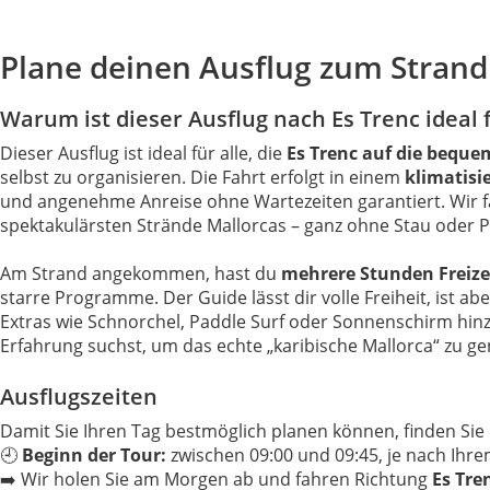
Plane deinen Ausflug zum Strand
Warum ist dieser Ausflug nach Es Trenc ideal 
Dieser Ausflug ist ideal für alle, die
Es Trenc auf die beque
selbst zu organisieren. Die Fahrt erfolgt in einem
klimatisi
und angenehme Anreise ohne Wartezeiten garantiert. Wir fa
spektakulärsten Strände Mallorcas – ganz ohne Stau oder 
Am Strand angekommen, hast du
mehrere Stunden Freize
starre Programme. Der Guide lässt dir volle Freiheit, ist 
Extras wie Schnorchel, Paddle Surf oder Sonnenschirm hinzu
Erfahrung suchst, um das echte „karibische Mallorca“ zu ge
Ausflugszeiten
Damit Sie Ihren Tag bestmöglich planen können, finden Sie 
🕘
Beginn der Tour:
zwischen 09:00 und 09:45, je nach Ihr
➡️ Wir holen Sie am Morgen ab und fahren Richtung
Es Tre