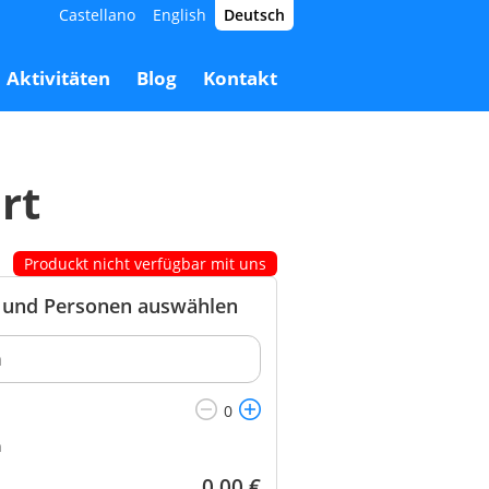
Castellano
English
Deutsch
35,00 €
Buchen
35,00 €
Aktivitäten
Blog
Kontakt
rt
Produckt nicht verfügbar mit uns
und Personen auswählen
n
0,00
€