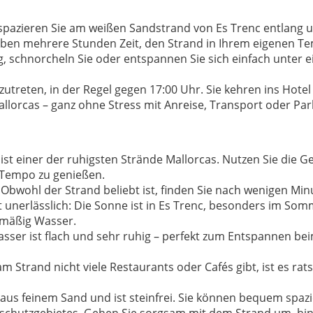
spazieren Sie am weißen Sandstrand von Es Trenc entlang un
 haben mehrere Stunden Zeit, den Strand in Ihrem eigenen 
g, schnorcheln Sie oder entspannen Sie sich einfach unter
utreten, in der Regel gegen 17:00 Uhr. Sie kehren ins Hotel
lorcas – ganz ohne Stress mit Anreise, Transport oder Par
st einer der ruhigsten Strände Mallorcas. Nutzen Sie die G
 Tempo zu genießen.
:
Obwohl der Strand beliebt ist, finden Sie nach wenigen M
t unerlässlich: Die Sonne ist in Es Trenc, besonders im Som
lmäßig Wasser.
sser ist flach und sehr ruhig – perfekt zum Entspannen b
m Strand nicht viele Restaurants oder Cafés gibt, ist es ra
aus feinem Sand und ist steinfrei. Sie können bequem sp