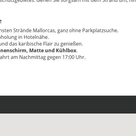
urschutzgebietes. Gehen Sie sorgsam mit dem Strand um, hin
e
nsten Strände Mallorcas, ganz ohne Parkplatzsuche.
bholung in Hotelnähe.
nd das karibische Flair zu genießen.
nnenschirm, Matte und Kühlbox
.
ahrt am Nachmittag gegen 17:00 Uhr.