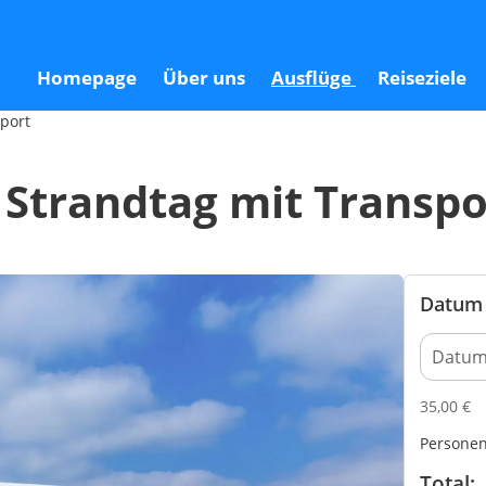
sport
Homepage
Über uns
Ausflüge
Reiseziele
sport
 Strandtag mit Transpo
Datum 
35,00
€
Persone
Total: