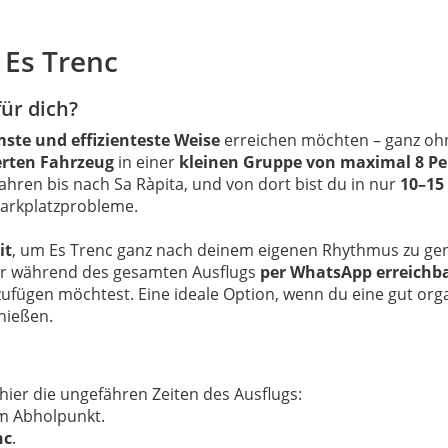
 Es Trenc
für dich?
mste und effizienteste Weise
erreichen möchten – ganz ohn
erten Fahrzeug
in einer
kleinen Gruppe von maximal 8 P
hren bis nach Sa Ràpita, und von dort bist du in nur
10–15
Parkplatzprobleme.
it
, um Es Trenc ganz nach deinem eigenen Rhythmus zu gen
aber während des gesamten Ausflugs
per WhatsApp erreichb
fügen möchtest. Eine ideale Option, wenn du eine gut organi
nießen.
hier die ungefähren Zeiten des Ausflugs:
em Abholpunkt.
nc
.