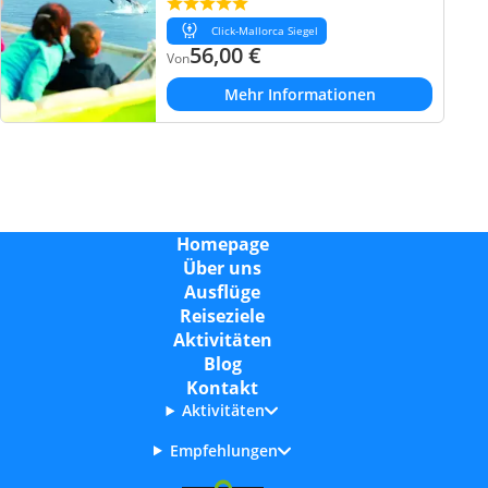
Click-Mallorca Siegel
56,00
€
Von
Mehr Informationen
Homepage
Über uns
Ausflüge
Reiseziele
Aktivitäten
Blog
Kontakt
Aktivitäten
Empfehlungen