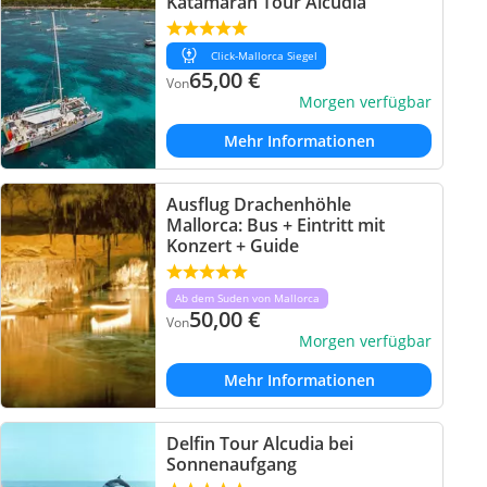
Katamaran Tour Alcudia
Click-Mallorca Siegel
65,00
€
Von
Morgen verfügbar
Mehr Informationen
Ausflug Drachenhöhle
Mallorca: Bus + Eintritt mit
Konzert + Guide
Ab dem Suden von Mallorca
50,00
€
Von
Morgen verfügbar
Mehr Informationen
Delfin Tour Alcudia bei
Sonnenaufgang