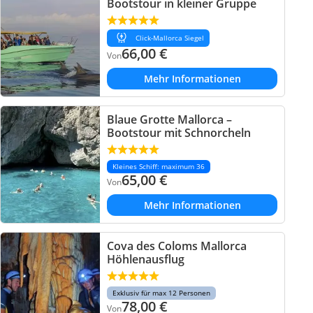
Bootstour in kleiner Gruppe
Click-Mallorca Siegel
66,00
€
Von
Mehr Informationen
Blaue Grotte Mallorca –
Bootstour mit Schnorcheln
Kleines Schiff: maximum 36
65,00
€
Von
Mehr Informationen
Cova des Coloms Mallorca
Höhlenausflug
Exklusiv für max 12 Personen
78,00
€
Von