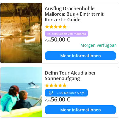
Ausflug Drachenhöhle
Mallorca: Bus + Eintritt mit
Konzert + Guide
Ab dem Suden von Mallorca
50,00
€
Von
Morgen verfügbar
Mehr Informationen
Delfin Tour Alcudia bei
Sonnenaufgang
Click-Mallorca Siegel
56,00
€
Von
Mehr Informationen