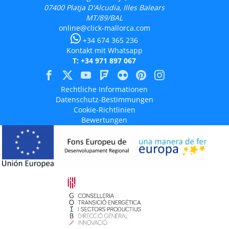
07400
Platja D'Alcudia, Illes Balears
MT/89/BAL
online@click-mallorca.com
+34 674 365 236
Kontakt mit Whatsapp
T: +34 971 897 067
Rechtliche Informationen
Datenschutz-Bestimmungen
Cookie-Richtlinien
Bewertungen