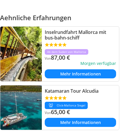
Aehnliche Erfahrungen
Inselrundfahrt Mallorca mit
bus-bahn-schiff
Ab dem Suden von Mallorca
87,00
€
Von
Morgen verfügbar
Mehr Informationen
Katamaran Tour Alcudia
Click-Mallorca Siegel
65,00
€
Von
Mehr Informationen