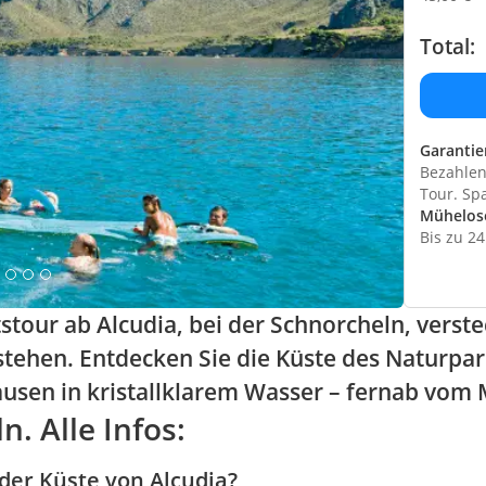
Total:
Garantie
Bezahlen 
Tour. Sp
Mühelos
Bis zu 2
stour ab Alcudia, bei der Schnorcheln, verst
tehen. Entdecken Sie die Küste des Naturpa
usen in kristallklarem Wasser – fernab vom
. Alle Infos:
der Küste von Alcudia?