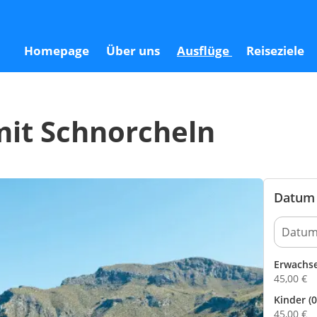
Homepage
Über uns
Ausflüge
Reiseziele
mit Schnorcheln
Datum 
Erwachs
45,00
€
Kinder (0
45,00
€