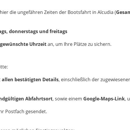
ier die ungefähren Zeiten der Bootsfahrt in Alcudia (
Gesam
gs, donnerstags und freitags
gewünschte Uhrzeit
an, um Ihre Plätze zu sichern.
tte:
t
allen bestätigten Details
, einschließlich der zugewiesen
dgültigen Abfahrtsort
, sowie einem
Google-Maps-Link
, 
Ihr Postfach gesendet.