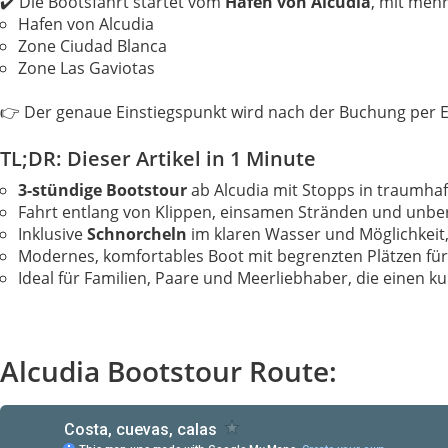
✔️ Die Bootsfahrt startet vom
Hafen von Alcudia
, mit meh
Hafen von Alcudia
Zone Ciudad Blanca
Zone Las Gaviotas
👉 Der genaue Einstiegspunkt wird nach der Buchung per E
TL;DR: Dieser Artikel in 1 Minute
3-stündige Bootstour
ab Alcudia mit Stopps in traumha
Fahrt entlang von Klippen, einsamen Stränden und unbe
Inklusive
Schnorcheln
im klaren Wasser und Möglichkeit
Modernes, komfortables Boot mit begrenzten Plätzen für 
Ideal für Familien, Paare und Meerliebhaber, die einen k
Alcudia Bootstour Route: