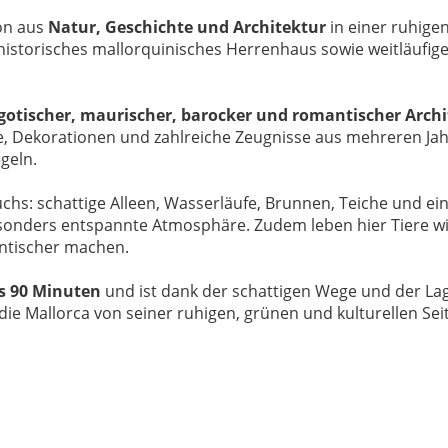
ion aus
Natur, Geschichte und Architektur
in einer ruhig
istorisches mallorquinisches Herrenhaus sowie weitläufig
gotischer, maurischer, barocker und romantischer Archi
ke, Dekorationen und zahlreiche Zeugnisse aus mehreren Ja
geln.
chs: schattige Alleen, Wasserläufe, Brunnen, Teiche und ein
sonders entspannte Atmosphäre. Zudem leben hier Tiere w
ntischer machen.
is 90 Minuten
und ist dank der schattigen Wege und der La
 die Mallorca von seiner ruhigen, grünen und kulturellen S