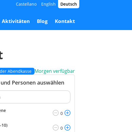
Castellano
English
Deutsch
9,00 €
Buchen
0,00 €
Aktivitäten
Blog
Kontakt
t
Morgen verfügbar
n der Abendkasse
und Personen auswählen
ene
-10)