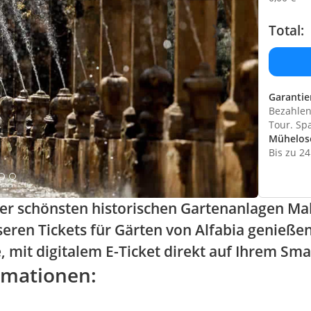
Total:
Garantie
Bezahlen 
Tour. Sp
Mühelos
Bis zu 2
der schönsten historischen Gartenanlagen Mall
eren Tickets für Gärten von Alfabia genieße
 mit digitalem E-Ticket direkt auf Ihrem Sm
rmationen: