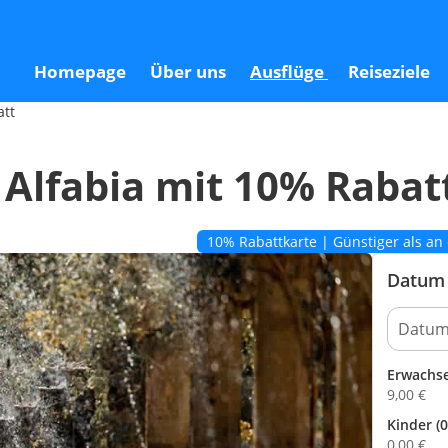
batt
Homepage
Über uns
Ausflüge
Reiseziele
att
 Alfabia mit 10% Rabat
10% Rabattkarte | Günstiger als a
Datum 
Erwachs
9,00
€
Kinder (0
0,00
€