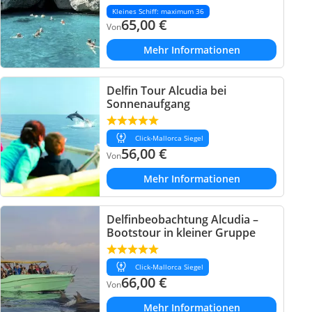
Kleines Schiff: maximum 36
65,00
€
Von
Mehr Informationen
Delfin Tour Alcudia bei
Sonnenaufgang
Click-Mallorca Siegel
56,00
€
Von
Mehr Informationen
Delfinbeobachtung Alcudia –
Bootstour in kleiner Gruppe
Click-Mallorca Siegel
66,00
€
Von
Mehr Informationen