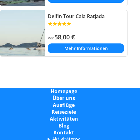
Delfin Tour Cala Ratjada
58,00
€
Von
Mehr Informationen
Homepage
Über uns
Ausflüge
Reiseziele
Aktivitäten
Blog
Kontakt
Aktivitäten