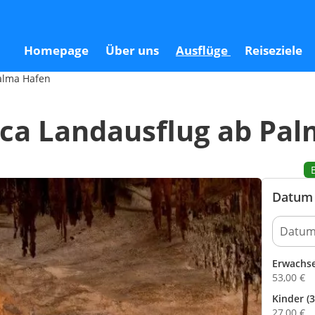
Palma Hafen
Homepage
Über uns
Ausflüge
Reiseziele
alma Hafen
ca Landausflug ab Pal
Datum 
Erwachs
53,00
€
Kinder (3
27,00
€