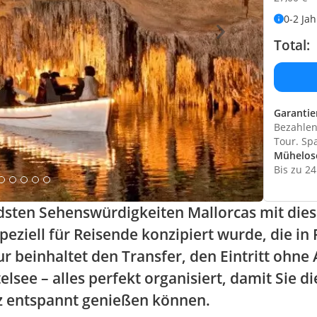
0-2 Jah
Total:
Garantie
Bezahlen 
Tour. Sp
Mühelos
Bis zu 2
dsten Sehenswürdigkeiten Mallorcas mit die
eziell für Reisende konzipiert wurde, die i
r beinhaltet den Transfer, den Eintritt ohne 
see – alles perfekt organisiert, damit Sie di
z entspannt genießen können.