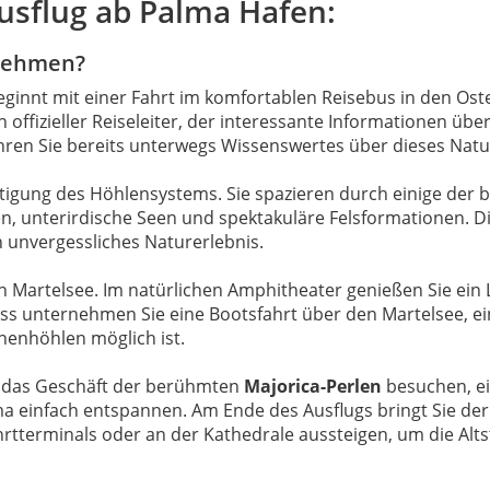
usflug ab Palma Hafen:
rnehmen?
innt mit einer Fahrt im komfortablen Reisebus in den Oste
offizieller Reiseleiter, der interessante Informationen über
ahren Sie bereits unterwegs Wissenswertes über dieses Nat
tigung des Höhlensystems. Sie spazieren durch einige der 
en, unterirdische Seen und spektakuläre Felsformationen. D
 unvergessliches Naturerlebnis.
 Martelsee. Im natürlichen Amphitheater genießen Sie ein L
luss unternehmen Sie eine Bootsfahrt über den Martelsee, e
chenhöhlen möglich ist.
en das Geschäft der berühmten
Majorica-Perlen
besuchen, ei
lma einfach entspannen. Am Ende des Ausflugs bringt Sie de
rtterminals oder an der Kathedrale aussteigen, um die Alt