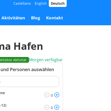
Castellano
English
Deutsch
53,00 €
Buchen
27,00 €
Aktivitäten
Blog
Kontakt
ma Hafen
Morgen verfügbar
Beliebte Aktivität
und Personen auswählen
ene
-12)