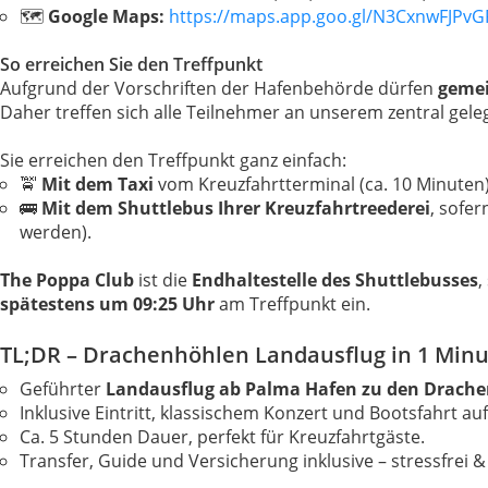
🗺
Google Maps:
https://maps.app.goo.gl/N3CxnwFJPv
So erreichen Sie den Treffpunkt
Aufgrund der Vorschriften der Hafenbehörde dürfen
gemei
Daher treffen sich alle Teilnehmer an unserem zentral gel
Sie erreichen den Treffpunkt ganz einfach:
🚖
Mit dem Taxi
vom Kreuzfahrtterminal (ca. 10 Minuten)
🚌
Mit dem Shuttlebus Ihrer Kreuzfahrtreederei
, sofer
werden).
The Poppa Club
ist die
Endhaltestelle des Shuttlebusses
,
spätestens um 09:25 Uhr
am Treffpunkt ein.
TL;DR – Drachenhöhlen Landausflug in 1 Min
Geführter
Landausflug ab Palma Hafen zu den Drache
Inklusive Eintritt, klassischem Konzert und Bootsfahrt a
Ca. 5 Stunden Dauer, perfekt für Kreuzfahrtgäste.
Transfer, Guide und Versicherung inklusive – stressfrei & 