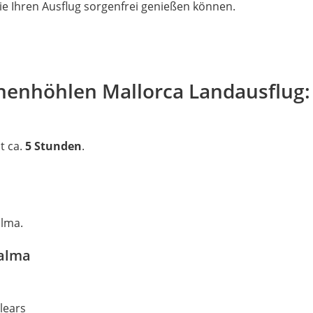
 Sie Ihren Ausflug sorgenfrei genießen können.
henhöhlen Mallorca Landausflug:
t ca.
5 Stunden
.
alma.
Palma
alears