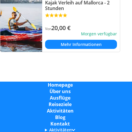
Kajak Verleih auf Mallorca - 2
Stunden
20,00
€
Von
Morgen verfügbar
Mehr Informationen
Homepage
Über uns
Ausflüge
Reiseziele
Aktivitäten
Blog
Kontakt
Aktivitäten