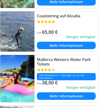
Mehr Informationen
Coasteering auf Alcudia
65,00
€
Von
Morgen verfügbar
Mehr Informationen
Mallorca Western Water Park
Tickets
10% Rabattkarte | Günstiger als an der
Abendkasse
38,00
€
Von
Morgen verfügbar
Mehr Informationen