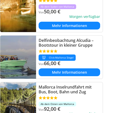
Ab dem Suden von Mallorca
50,00
€
Von
Morgen verfügbar
Mehr Informationen
Delfinbeobachtung Alcudia –
Bootstour in kleiner Gruppe
Click-Mallorca Siegel
66,00
€
Von
Mehr Informationen
Mallorca Inselrundfahrt mit
Bus, Boot, Bahn und Zug
Ab dem Osten von Mallorca
92,00
€
Von