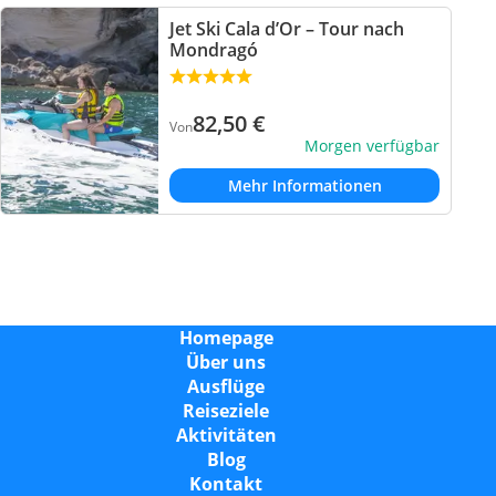
Jet Ski Cala d’Or – Tour nach
Mondragó
82,50
€
Von
Morgen verfügbar
Mehr Informationen
Homepage
Über uns
Ausflüge
Reiseziele
Aktivitäten
Blog
Kontakt