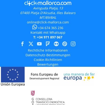
Avinguda Platja, 13
07400
Platja D'Alcudia, Illes Balears
MT/89/BAL
online@click-mallorca.com
+34 674 365 236
Kontakt mit Whatsapp
T: +34 971 897 067
Rechtliche Informationen
Datenschutz-Bestimmungen
Cookie-Richtlinien
Bewertungen