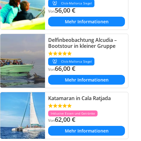
Click-Mallorca Siegel
56,00
€
Von
Mehr Informationen
Delfinbeobachtung Alcudia –
Bootstour in kleiner Gruppe
Click-Mallorca Siegel
66,00
€
Von
Mehr Informationen
Katamaran in Cala Ratjada
Inklusive Essen und Getränke
62,00
€
Von
Mehr Informationen