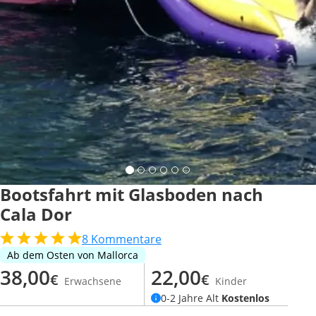
Bootsfahrt mit Glasboden nach
Cala Dor
8
Kommentare
Ab dem Osten von Mallorca
38,00
22,00
€
€
Erwachsene
Kinder
0-2 Jahre Alt
Kostenlos