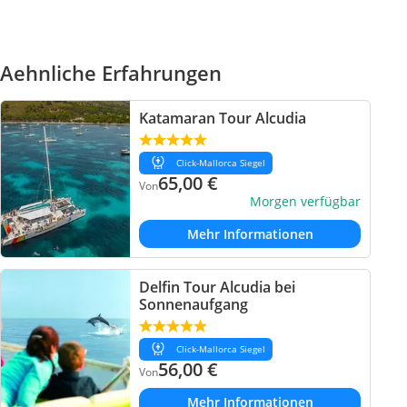
Aehnliche Erfahrungen
Katamaran Tour Alcudia
Click-Mallorca Siegel
65,00
€
Von
Morgen verfügbar
Mehr Informationen
Delfin Tour Alcudia bei
Sonnenaufgang
Click-Mallorca Siegel
56,00
€
Von
Mehr Informationen