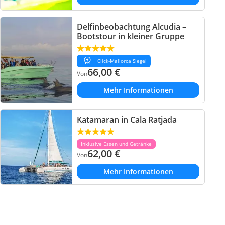
Delfinbeobachtung Alcudia –
Bootstour in kleiner Gruppe
Click-Mallorca Siegel
66,00
€
Von
Mehr Informationen
Katamaran in Cala Ratjada
Inklusive Essen und Getränke
62,00
€
Von
Mehr Informationen