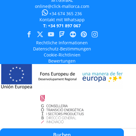
MT/89/BAL
online@click-mallorca.com
+34 674 365 236
Kontakt mit Whatsapp
T: +34 971 897 067
Rechtliche Informationen
Datenschutz-Bestimmungen
Cookie-Richtlinien
Bewertungen
Aquest projecte està cofinançat en un 50% amb càrrec al programa Operatiu
Buchen