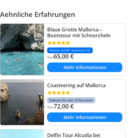
Aehnliche Erfahrungen
Blaue Grotte Mallorca –
Bootstour mit Schnorcheln
Kleines Schiff: maximum 36
65,00
€
Von
Mehr Informationen
Coasteering auf Mallorca
Exklusiv für max 10 Personen
72,00
€
Von
Mehr Informationen
Delfin Tour Alcudia bei