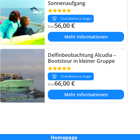
Sonnenaufgang
Click-Mallorca Siegel
56,00
€
Von
Mehr Informationen
Delfinbeobachtung Alcudia –
Bootstour in kleiner Gruppe
Click-Mallorca Siegel
66,00
€
Von
Mehr Informationen
Homepage