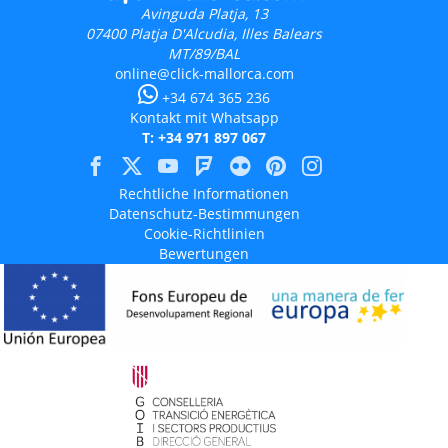
Avinguda Platja, 13
07400
Platja D'Alcudia, Illes Balears
MT/89/BAL
online@click-mallorca.com
+34 674 365 236
Kontakt mit Whatsapp
T: +34 971 897 067
Rechtliche Informationen
Datenschutz-Bestimmungen
Cookie-Richtlinien
Bewertungen