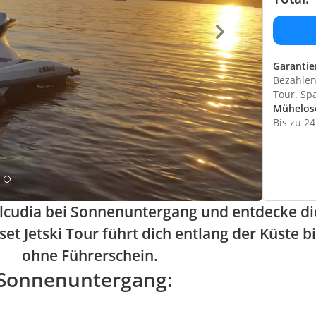
Garantie
Bezahlen 
Tour. Sp
Mühelos
Bis zu 2
 Alcudia bei Sonnenuntergang und entdecke die
et Jetski Tour führt dich entlang der Küste b
ohne Führerschein.
i Sonnenuntergang: