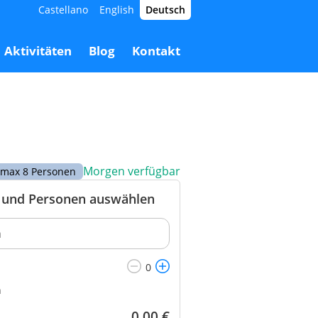
Castellano
English
Deutsch
89,50 €
Buchen
89,50 €
Aktivitäten
Blog
Kontakt
Morgen verfügbar
r max 8 Personen
und Personen auswählen
n
0,00
€