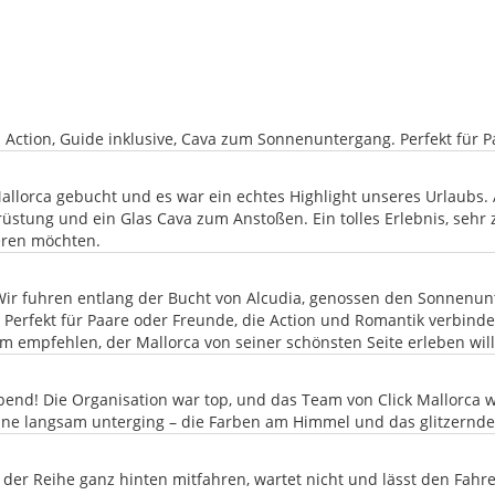
n Action, Guide inklusive, Cava zum Sonnenuntergang. Perfekt für 
llorca gebucht und es war ein echtes Highlight unseres Urlaubs. A
rüstung und ein Glas Cava zum Anstoßen. Ein tolles Erlebnis, sehr 
eren möchten.
! Wir fuhren entlang der Bucht von Alcudia, genossen den Sonnenun
. Perfekt für Paare oder Freunde, die Action und Romantik verbin
m empfehlen, der Mallorca von seiner schönsten Seite erleben will
end! Die Organisation war top, und das Team von Click Mallorca 
onne langsam unterging – die Farben am Himmel und das glitzernd
 der Reihe ganz hinten mitfahren, wartet nicht und lässt den Fahre