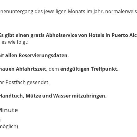
onnenuntergang des jeweiligen Monats im Jahr, normalerwei
s gibt einen gratis Abholservice von Hotels in Puerto A
es wie folgt:
mit
allen Reservierungsdaten
.
nauen Abfahrtszeit
, dem
endgültigen Treffpunkt.
Ihr Postfach gesendet.
 Handtuch, Mütze und Wasser mitzubringen.
Minute
a
möglich)