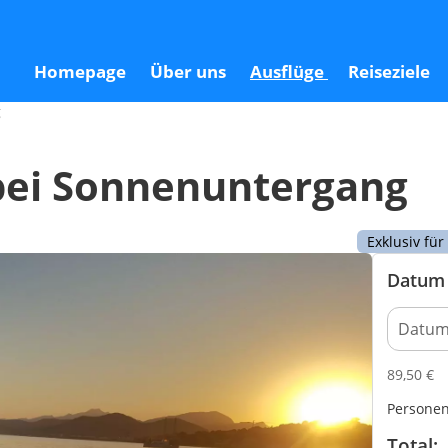
ng
Homepage
Über uns
Ausflüge
Reiseziele
g
a bei Sonnenuntergang
Exklusiv fü
Datum 
89,50
€
Persone
Total: