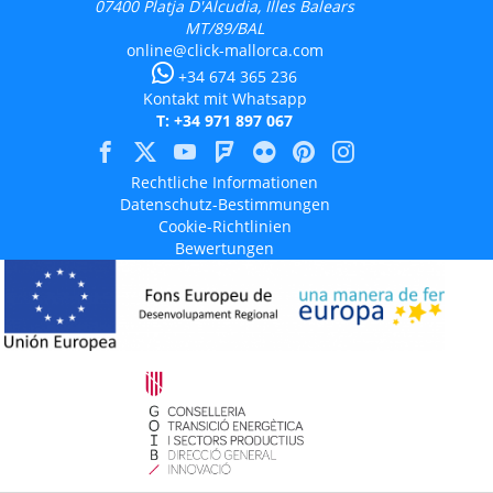
07400
Platja D'Alcudia, Illes Balears
MT/89/BAL
online@click-mallorca.com
+34 674 365 236
Kontakt mit Whatsapp
T: +34 971 897 067
Rechtliche Informationen
Datenschutz-Bestimmungen
Cookie-Richtlinien
Bewertungen