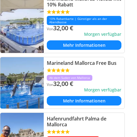
10% Rabatt
10% Rabattkarte | Günstiger als an der
Abendkasse
32,00
€
Von
Morgen verfügbar
Mehr Informationen
Marineland Mallorca Free Bus
Ab dem Suden von Mallorca
32,00
€
Von
Morgen verfügbar
Mehr Informationen
Hafenrundfahrt Palma de
Mallorca