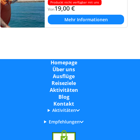
Produckt nicht verfügbar mit uns
19,00
€
Von
Mehr Informationen
Homepage
Über uns
Ausflüge
Reiseziele
Aktivitäten
Blog
Kontakt
Aktivitäten
Empfehlungen