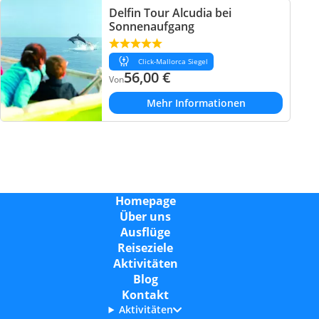
Delfin Tour Alcudia bei
Sonnenaufgang
Click-Mallorca Siegel
56,00
€
Von
Mehr Informationen
Homepage
Über uns
Ausflüge
Reiseziele
Aktivitäten
Blog
Kontakt
Aktivitäten