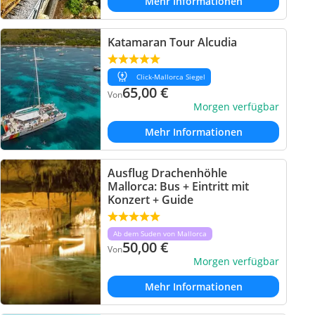
Mehr Informationen
Katamaran Tour Alcudia
Click-Mallorca Siegel
65,00
€
Von
Morgen verfügbar
Mehr Informationen
Ausflug Drachenhöhle
Mallorca: Bus + Eintritt mit
Konzert + Guide
Ab dem Suden von Mallorca
50,00
€
Von
Morgen verfügbar
Mehr Informationen