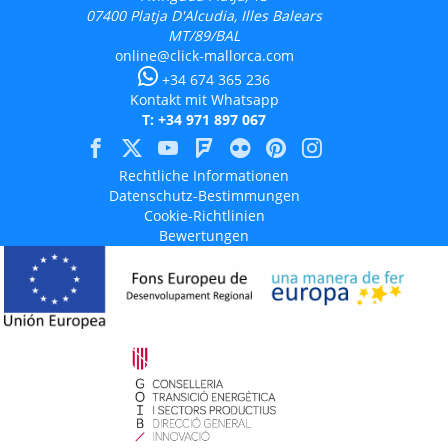
07400
Platja D'Alcudia, Illes Balears
MT/89/BAL
online@click-mallorca.com
+34 674 365 236
Kontakt mit Whatsapp
T: +34 971 897 067
Rechtliche Informationen
Datenschutz-Bestimmungen
Cookie-Richtlinien
Bewertungen