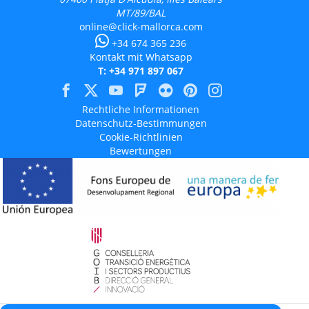
MT/89/BAL
online@click-mallorca.com
+34 674 365 236
Kontakt mit Whatsapp
T: +34 971 897 067
Rechtliche Informationen
Datenschutz-Bestimmungen
Cookie-Richtlinien
Bewertungen