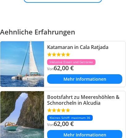
Aehnliche Erfahrungen
Katamaran in Cala Ratjada
Inklusive Essen und Getränke
62,00
€
Von
Mehr Informationen
Bootsfahrt zu Meereshöhlen &
Schnorcheln in Alcudia
Kleines Schiff: maximum 36
62,00
€
Von
Mehr Informationen