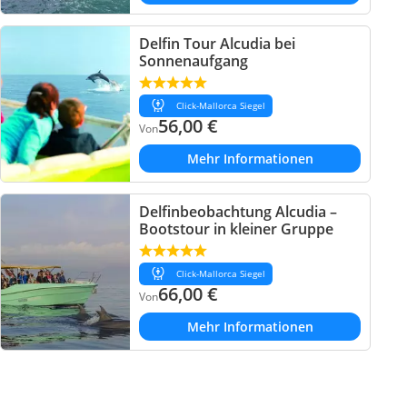
Delfin Tour Alcudia bei
Sonnenaufgang
Click-Mallorca Siegel
56,00
€
Von
Mehr Informationen
Delfinbeobachtung Alcudia –
Bootstour in kleiner Gruppe
Click-Mallorca Siegel
66,00
€
Von
Mehr Informationen