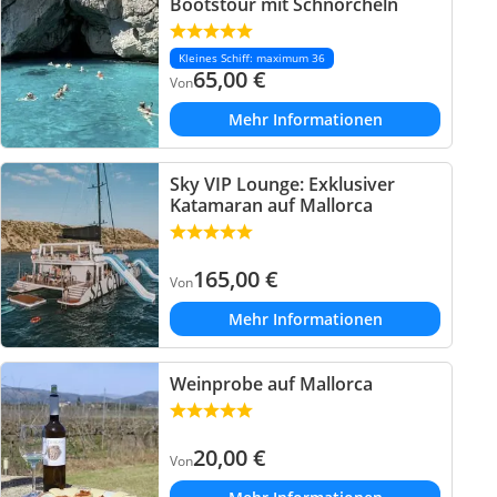
Bootstour mit Schnorcheln
Kleines Schiff: maximum 36
65,00
€
Von
Mehr Informationen
Sky VIP Lounge: Exklusiver
Katamaran auf Mallorca
165,00
€
Von
Mehr Informationen
Weinprobe auf Mallorca
20,00
€
Von