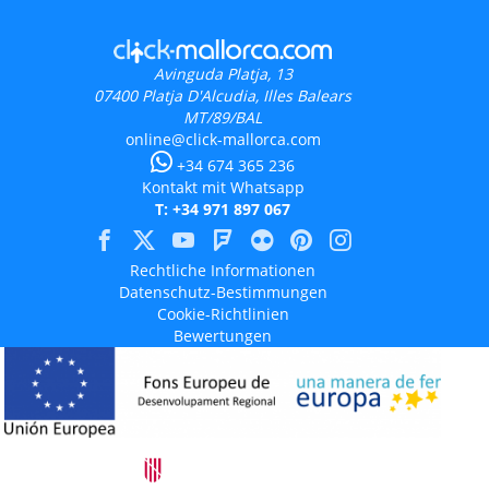
Avinguda Platja, 13
07400
Platja D'Alcudia, Illes Balears
MT/89/BAL
online@click-mallorca.com
+34 674 365 236
Kontakt mit Whatsapp
T: +34 971 897 067
Rechtliche Informationen
Datenschutz-Bestimmungen
Cookie-Richtlinien
Bewertungen