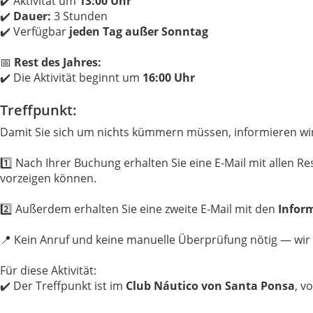
✔️ Aktivität um
13:00 Uhr
✔️
Dauer:
3 Stunden
✔️ Verfügbar
jeden Tag außer Sonntag
📅
Rest des Jahres:
✔️ Die Aktivität beginnt um
16:00 Uhr
Treffpunkt:
Damit Sie sich um nichts kümmern müssen, informieren wir
1️⃣ Nach Ihrer Buchung erhalten Sie eine E-Mail mit allen R
vorzeigen können.
2️⃣ Außerdem erhalten Sie eine zweite E-Mail mit den
Infor
📍 Kein Anruf und keine manuelle Überprüfung nötig — wir s
Für diese Aktivität:
✔️ Der Treffpunkt ist im
Club Náutico von Santa Ponsa
, v