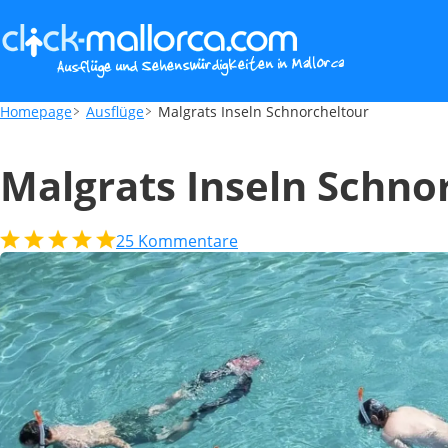
Malgrats Inseln Schnorcheltour
Homepage
Ausflüge
Malgrats Inseln Schnorcheltour
Malgrats Inseln Schno
25
Kommentare