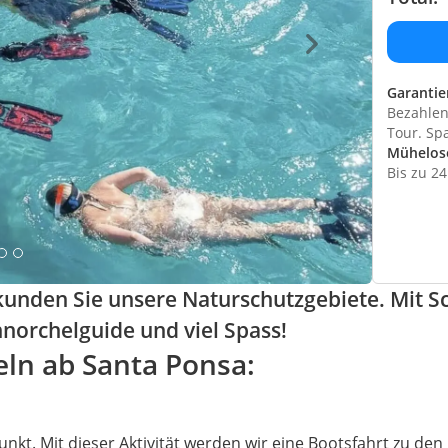
Garantie
Bezahlen 
Tour. Sp
Mühelos
Bis zu 2
rkunden Sie unsere Naturschutzgebiete. Mit 
norchelguide und viel Spass!
eln ab Santa Ponsa:
unkt. Mit dieser Aktivität werden wir eine Bootsfahrt zu den