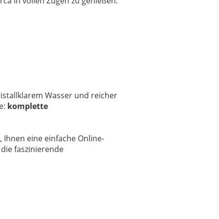
rca in vollen Zügen zu genießen.
ristallklarem Wasser und reicher
e:
komplette
, Ihnen eine einfache Online-
 die faszinierende