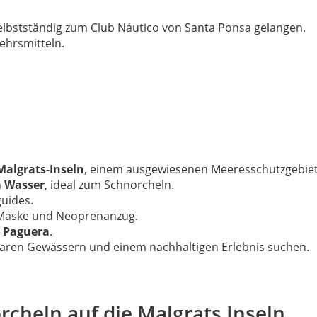
elbstständig zum Club Náutico von Santa Ponsa gelangen.
kehrsmitteln.
Malgrats-Inseln
, einem ausgewiesenen Meeresschutzgebiet
m Wasser
, ideal zum Schnorcheln.
uides.
, Maske und Neoprenanzug.
 Paguera
.
klaren Gewässern und einem nachhaltigen Erlebnis suchen.
orcheln auf die Malgrats Inseln