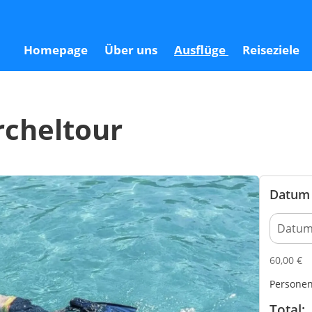
Homepage
Über uns
Ausflüge
Reiseziele
rcheltour
Datum 
60,00
€
Persone
Total: