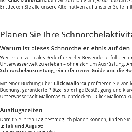
Bei
Click Mallorca
haben wir sorgfältig einige der besten 
Entdecken Sie alle unsere Alternativen auf unserer Seite mi
Planen Sie Ihre Schnorchelaktivit
Warum ist dieses Schnorchelerlebnis auf den M
Weil es ein zentrales Bedürfnis vieler Reisender erfüllt: e
Unterwasserwelt zu erleben – ohne sich um Ausrüstung, Anf
Schnorchelausrüstung, ein erfahrener Guide und die Boo
Mit einer Buchung über
Click Mallorca
profitieren Sie von
Buchung, garantierte Plätze, sofortige Bestätigung und kla
Unterwasserwelt Mallorcas zu entdecken – Click Mallorca 
Ausflugszeiten
Damit Sie Ihren Tag bestmöglich planen können, finden Sie h
📅
Juli und August: