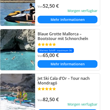
52,50
€
Von
Morgen verfügbar
Mehr Informationen
Blaue Grotte Mallorca –
Bootstour mit Schnorcheln
Kleines Schiff: maximum 36
65,00
€
Von
Mehr Informationen
Jet Ski Cala d’Or – Tour nach
Mondragó
82,50
€
Von
Morgen verfügbar