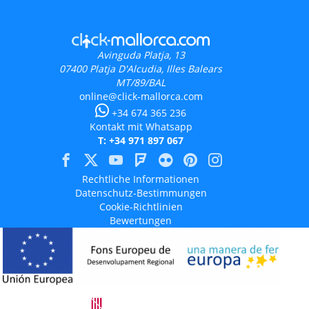
Avinguda Platja, 13
07400
Platja D'Alcudia, Illes Balears
MT/89/BAL
online@click-mallorca.com
+34 674 365 236
Kontakt mit Whatsapp
T: +34 971 897 067
Rechtliche Informationen
Datenschutz-Bestimmungen
Cookie-Richtlinien
Bewertungen