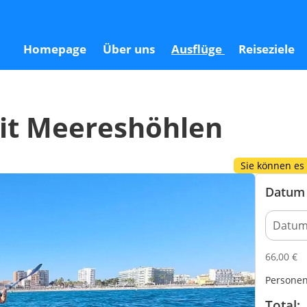
Homepage
Über uns
Ausflüge
Reiseziele
mit Meereshöhlen
Sie können es
Datum 
66,00
€
Persone
Total: