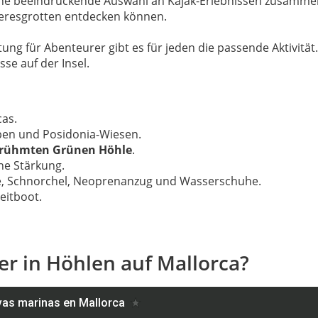
ne beeindruckende Auswahl an Kajak-Erlebnissen zusammenge
eeresgrotten entdecken können.
ng für Abenteurer gibt es für jeden die passende Aktivität.
se auf der Insel.
as.
ppen und Posidonia-Wiesen.
erühmten Grünen Höhle
.
ne Stärkung.
e, Schnorchel, Neoprenanzug und Wasserschuhe.
leitboot.
r in Höhlen auf Mallorca?