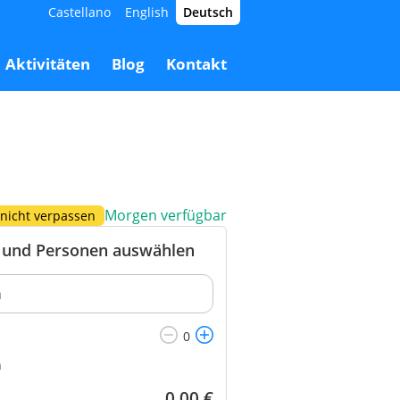
Castellano
English
Deutsch
66,00 €
Buchen
66,00 €
Aktivitäten
Blog
Kontakt
Morgen verfügbar
 nicht verpassen
und Personen auswählen
n
0,00
€