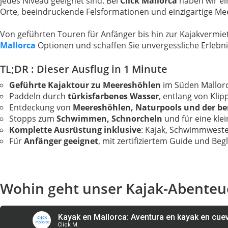
jedes Niveau geeignet sind. Bei
Click Mallorca
haben wir ei
Orte, beeindruckende Felsformationen und einzigartige M
Von geführten Touren für Anfänger bis hin zur Kajakvermietu
Mallorca
Optionen und schaffen Sie unvergessliche Erlebnis
TL;DR : Dieser Ausflug in 1 Minute
Geführte Kajaktour zu Meereshöhlen
im Süden Mallorc
Paddeln durch
türkisfarbenes Wasser
, entlang von Kli
Entdeckung von
Meereshöhlen, Naturpools und der b
Stopps zum
Schwimmen, Schnorcheln
und für eine klei
Komplette Ausrüstung inklusive
: Kajak, Schwimmwest
Für
Anfänger geeignet
, mit zertifiziertem Guide und Beg
Wohin geht unser Kajak-Abenteue