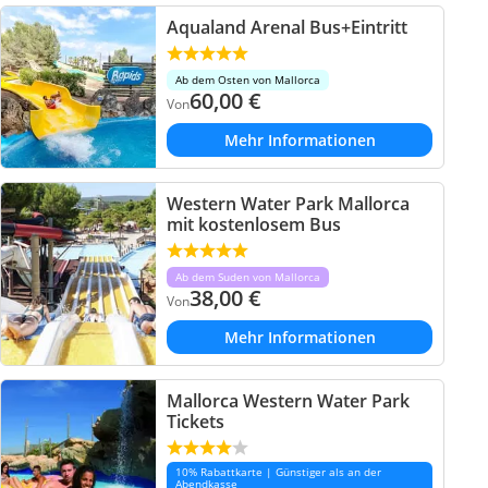
Aqualand Arenal Bus+Eintritt
Ab dem Osten von Mallorca
60,00
€
Von
Mehr Informationen
Western Water Park Mallorca
mit kostenlosem Bus
Ab dem Suden von Mallorca
38,00
€
Von
Mehr Informationen
Mallorca Western Water Park
Tickets
10% Rabattkarte | Günstiger als an der
Abendkasse