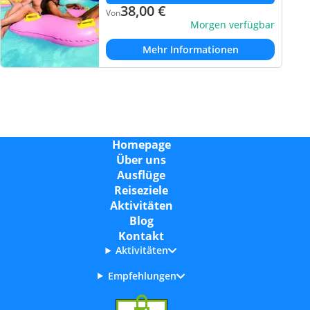
38,00
€
Von
Morgen verfügbar
Mehr Informationen
Homepage
Über uns
Ausflüge
Reiseziele
Aktivitäten
Blog
Kontakt
Aktivitäten
Empfehlungen