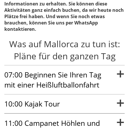
Informationen zu erhalten. Sie können diese
Aktivitäten ganz einfach buchen, da wir heute noch
Plätze frei haben. Und wenn Sie noch etwas
brauchen, können Sie uns per WhatsApp
kontaktieren.
Was auf Mallorca zu tun ist:
Pläne für den ganzen Tag
07:00 Beginnen Sie Ihren Tag
mit einer Heißluftballonfahrt
Unser erster Vorschlag, was Sie heute auf Mallorca
10:00 Kajak Tour
unternehmen können, ist,
den Tag mit einer
Ballonfahrt zu beginnen, um den Sonnenaufgang
über Mallorca zu sehen
Wir haben heute eine tolle Wasseraktivität auf
. Wenn Sie noch nie in einem
11:00 Campanet Höhlen und
Ballon geflogen sind, versichern wir Ihnen, dass Sie dies
Mallorca. Es ist eine Aktivität im Wasser, bei der Sie