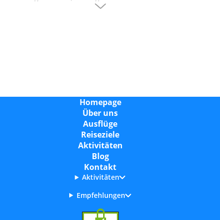
Bootstouren über Höhlenbesuche bis hin zu
spannenden Tagestouren.
Wo liegen Porto Cristo und Cala Mandia auf
Mallorca?
Porto Cristo liegt im Osten Mallorcas, etwa 13
Kilometer von Manacor entfernt. Cala Mandia
befindet sich nur wenige Kilometer südlich von
Homepage
Porto Cristo. Die Transferzeit vom Flughafen Palma
Über uns
beträgt etwa eine Stunde mit dem Auto oder
Ausflüge
Shuttlebus. Beide Orte sind gut mit öffentlichen
Reiseziele
Verkehrsmitteln erreichbar.
Aktivitäten
Blog
Für was sind Porto Cristo und Cala Mandia
Kontakt
bekannt?
Aktivitäten
Porto Cristo ist vor allem für die beeindruckenden
Empfehlungen
Drachenhöhlen (Cuevas del Drach) bekannt, eine
der wichtigsten touristischen Attraktionen
Mallorcas. Der malerische Fischerhafen und die