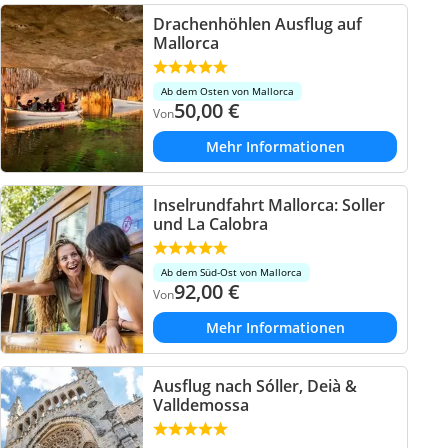
Drachenhöhlen Ausflug auf
Mallorca
Ab dem Osten von Mallorca
50,00
€
Von
Mehr Informationen
Inselrundfahrt Mallorca: Soller
und La Calobra
Ab dem Süd-Ost von Mallorca
92,00
€
Von
Mehr Informationen
Ausflug nach Sóller, Deià &
Valldemossa