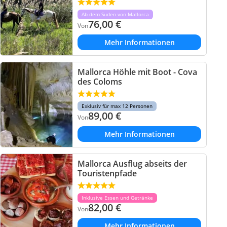
Ab dem Suden von Mallorca
76,00
€
Von
Mehr Informationen
Mallorca Höhle mit Boot - Cova
des Coloms
Exklusiv für max 12 Personen
89,00
€
Von
Mehr Informationen
Mallorca Ausflug abseits der
Touristenpfade
Inklusive Essen und Getränke
82,00
€
Von
Mehr Informationen