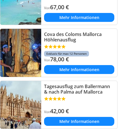
67,00
€
Von
Mehr Informationen
Cova des Coloms Mallorca
Höhlenausflug
Exklusiv für max 12 Personen
78,00
€
Von
Mehr Informationen
Tagesausflug zum Ballermann
& nach Palma auf Mallorca
42,00
€
Von
Mehr Informationen