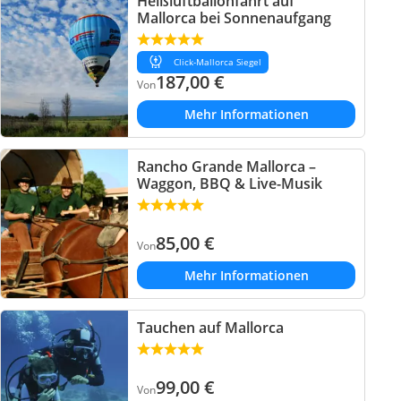
Heißluftballonfahrt auf
Mallorca bei Sonnenaufgang
Click-Mallorca Siegel
187,00
€
Von
Mehr Informationen
Rancho Grande Mallorca –
Waggon, BBQ & Live-Musik
85,00
€
Von
Mehr Informationen
Tauchen auf Mallorca
99,00
€
Von