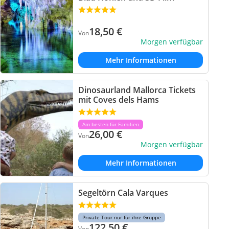
18,50
€
Von
Morgen verfügbar
Mehr Informationen
Dinosaurland Mallorca Tickets
mit Coves dels Hams
Am besten für Familien
26,00
€
Von
Morgen verfügbar
Mehr Informationen
Segeltörn Cala Varques
Private Tour nur für ihre Gruppe
122,50
€
Von