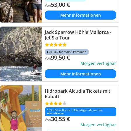
53,00
€
Von
Mehr Informationen
Jack Sparrow Höhle Mallorca -
Jet Ski Tour
Exklusiv für max 8 Personen
99,50
€
Von
Morgen verfügbar
Mehr Informationen
Hidropark Alcudia Tickets mit
Rabatt
10% Rabattkarte | Günstiger als an der
Abendkasse
30,55
€
Von
Morgen verfügbar