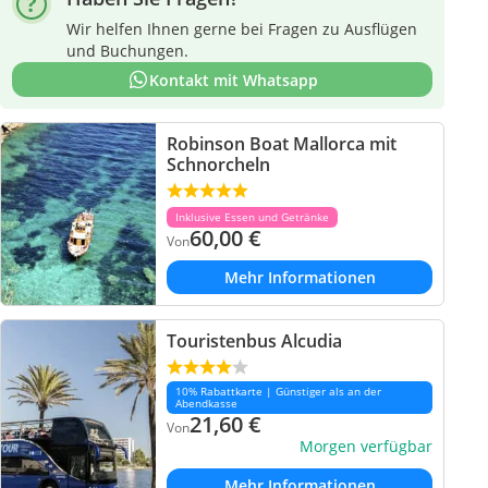
Wir helfen Ihnen gerne bei Fragen zu Ausflügen
und Buchungen.
Kontakt mit Whatsapp
Robinson Boat Mallorca mit
Schnorcheln
Inklusive Essen und Getränke
60,00
€
Von
Mehr Informationen
Touristenbus Alcudia
10% Rabattkarte | Günstiger als an der
Abendkasse
21,60
€
Von
Morgen verfügbar
Mehr Informationen