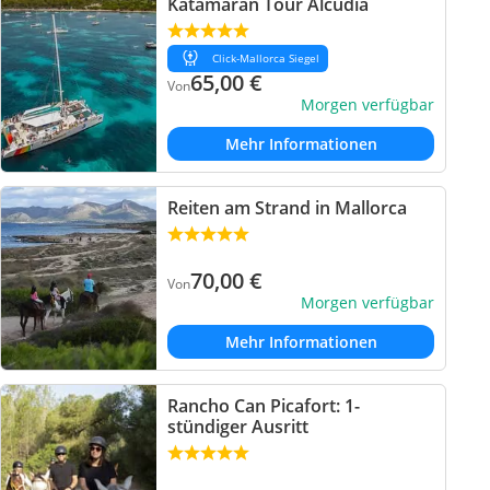
Katamaran Tour Alcudia
Click-Mallorca Siegel
65,00
€
Von
Morgen verfügbar
Mehr Informationen
Reiten am Strand in Mallorca
70,00
€
Von
Morgen verfügbar
Mehr Informationen
Rancho Can Picafort: 1-
stündiger Ausritt