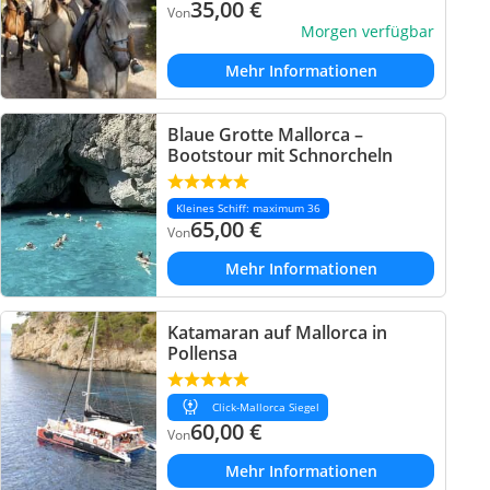
35,00
€
Von
Morgen verfügbar
Mehr Informationen
Blaue Grotte Mallorca –
Bootstour mit Schnorcheln
Kleines Schiff: maximum 36
65,00
€
Von
Mehr Informationen
Katamaran auf Mallorca in
Pollensa
Click-Mallorca Siegel
60,00
€
Von
Mehr Informationen