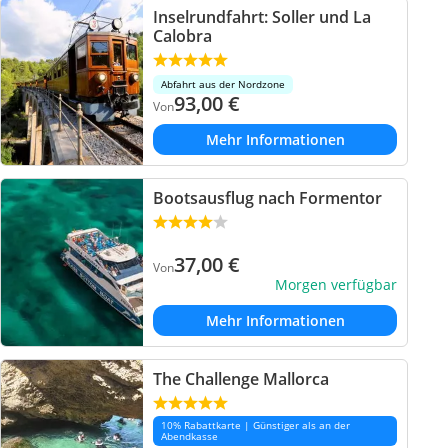
Inselrundfahrt: Soller und La
Calobra
Abfahrt aus der Nordzone
93,00
€
Von
Mehr Informationen
Bootsausflug nach Formentor
37,00
€
Von
Morgen verfügbar
Mehr Informationen
The Challenge Mallorca
10% Rabattkarte | Günstiger als an der
Abendkasse