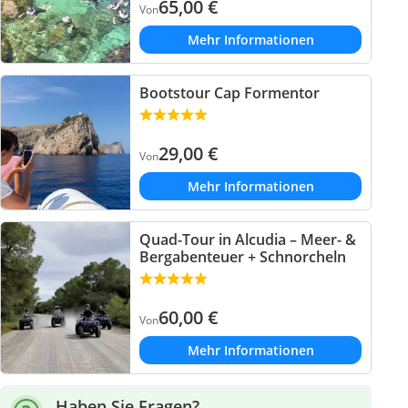
65,00
€
Von
Mehr Informationen
Bootstour Cap Formentor
29,00
€
Von
Mehr Informationen
Quad-Tour in Alcudia – Meer- &
Bergabenteuer + Schnorcheln
60,00
€
Von
Mehr Informationen
Haben Sie Fragen?