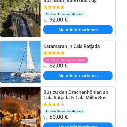
Bus, Boot, Bahn und Zug
Ab dem Osten von Mallorca
92,00
€
Von
Mehr Informationen
Katamaran in Cala Ratjada
Inklusive Essen und Getränke
62,00
€
Von
Mehr Informationen
Bus zu den Drachenhöhlen ab
Cala Ratjada & Cala MillorBus
Ab dem Osten von Mallorca
50,00
€
Von
Mehr Informationen