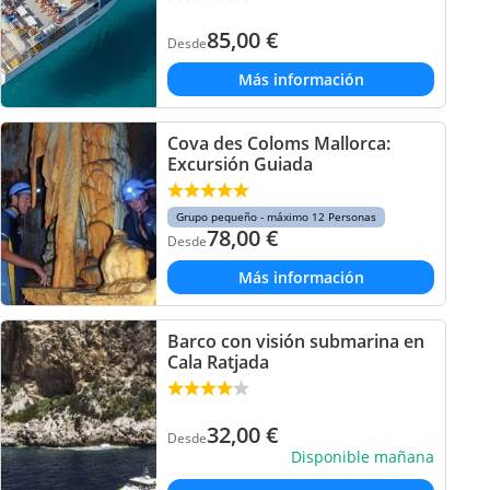
85,00
€
Desde
Más información
Cova des Coloms Mallorca:
Excursión Guiada
Grupo pequeño - máximo 12 Personas
78,00
€
Desde
Más información
Barco con visión submarina en
Cala Ratjada
32,00
€
Desde
Disponible mañana