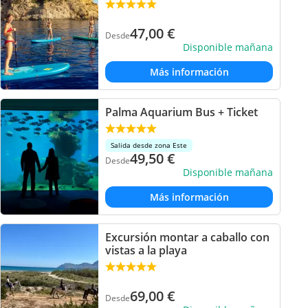
47,00
€
Desde
Disponible mañana
Más información
Palma Aquarium Bus + Ticket
Salida desde zona Este
49,50
€
Desde
Disponible mañana
Más información
Excursión montar a caballo con
vistas a la playa
69,00
€
Desde