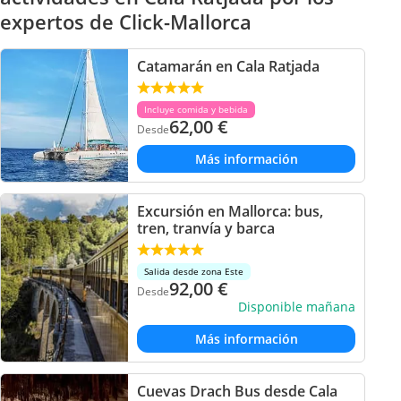
expertos de Click-Mallorca
Catamarán en Cala Ratjada
Incluye comida y bebida
62,00
€
Desde
Más información
Excursión en Mallorca: bus,
tren, tranvía y barca
Salida desde zona Este
92,00
€
Desde
Disponible mañana
Más información
Cuevas Drach Bus desde Cala