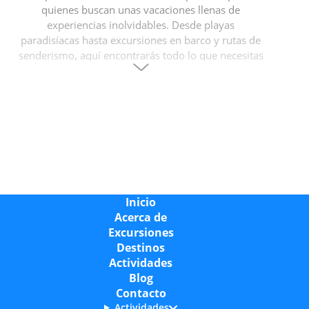
quienes buscan unas vacaciones llenas de
experiencias inolvidables. Desde playas
paradisíacas hasta excursiones en barco y rutas de
senderismo, aquí encontrarás todo lo que necesitas
para disfrutar al máximo de tu estancia.
Lugares más destacados en Cala Ratjada
Cala Ratjada cuenta con numerosos puntos de
interés que merece la pena visitar. Uno de los más
emblemáticos es
Sa Torre Cega
, una histórica finca
con jardines impresionantes y una colección de
esculturas contemporáneas. También es
Inicio
imprescindible una visita al
Faro de Cala Ratjada
,
Acerca de
desde donde se pueden contemplar impresionantes
Excursiones
vistas al mar y, en días despejados, la silueta de
Destinos
Menorca en el horizonte. También te aconsejamos
Actividades
visitar
Talaia de Son Jaumell
un lugar destacado
Blog
por sus vistas y su ruta de senderismo. Para una
Contacto
inmersión en la historia local, el
Castillo de
Actividades