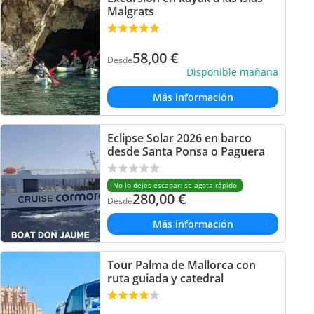
Malgrats
58,00
€
Desde
Disponible mañana
Más información
Eclipse Solar 2026 en barco
desde Santa Ponsa o Paguera
No lo dejes escapar: se agota rápido
280,00
€
Desde
Más información
Tour Palma de Mallorca con
ruta guiada y catedral