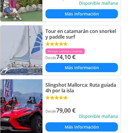
Disponible mañana
Más información
Tour en catamarán con snorkel
y paddle surf
Incluye comida y bebida
74,10
€
Desde
Más información
Slingshot Mallorca: Ruta guiada
4h por la isla
79,00
€
Desde
Disponible mañana
Más información