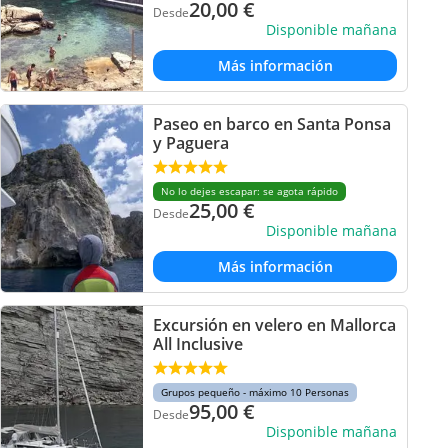
20,00
€
Desde
Disponible mañana
Más información
Paseo en barco en Santa Ponsa
y Paguera
No lo dejes escapar: se agota rápido
25,00
€
Desde
Disponible mañana
Más información
Excursión en velero en Mallorca
All Inclusive
Grupos pequeño - máximo 10 Personas
95,00
€
Desde
Disponible mañana