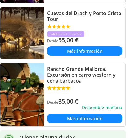
Cuevas del Drach y Porto Cristo
Tour
Salida desde zona Sur
55,00
€
Desde
Más información
Rancho Grande Mallorca.
Excursión en carro western y
cena barbacoa
85,00
€
Desde
Disponible mañana
Más información
¿Tienes alguna duda?