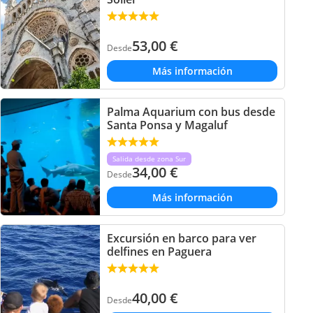
53,00
€
Desde
Más información
Palma Aquarium con bus desde
Santa Ponsa y Magaluf
Salida desde zona Sur
34,00
€
Desde
Más información
Excursión en barco para ver
delfines en Paguera
40,00
€
Desde