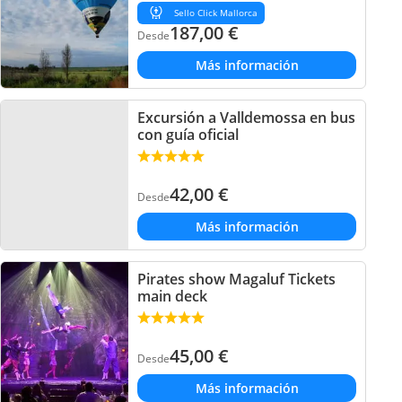
Sello Click Mallorca
187,00
€
Desde
Más información
Excursión a Valldemossa en bus
con guía oficial
42,00
€
Desde
Más información
Pirates show Magaluf Tickets
main deck
45,00
€
Desde
Más información