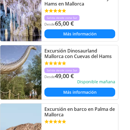
Hams en Mallorca
Salida desde zona Sur
65,00
€
Desde
Más información
Excursión Dinosaurland
Mallorca con Cuevas del Hams
Salida desde zona Sur
49,00
€
Desde
Disponible mañana
Más información
Excursión en barco en Palma de
Mallorca