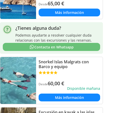
65,00
€
Desde
Más información
¿Tienes alguna duda?
Podemos ayudarte a resolver cualquier duda
relacionas con las excursiones y las reservas.
Contacta en Whatsapp
Snorkel Islas Malgrats con
Barco y equipo
60,00
€
Desde
Disponible mañana
Más información
Excursión en kayak a las islas