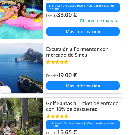
Entrada 10% descuento | Más barato que en
taquilla
38,00
€
Desde
Disponible mañana
Más información
Excursión a Formentor con
mercado de Sineu
49,00
€
Desde
Más información
Golf Fantasia: Ticket de entrada
con 10% de descuento
Entrada 10% descuento | Más barato que en
taquilla
16,65
€
Desde