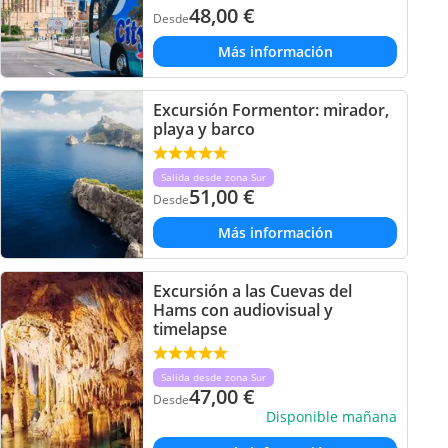
48,00
€
Desde
Más información
Excursión Formentor: mirador,
playa y barco
Salida desde zona Sur
51,00
€
Desde
Más información
Excursión a las Cuevas del
Hams con audiovisual y
timelapse
Salida desde zona Sur
47,00
€
Desde
Disponible mañana