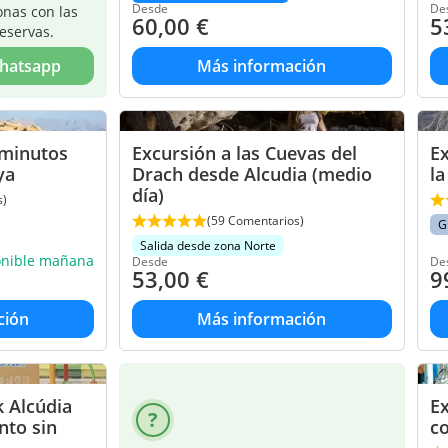
Desde
De
onas con las
60,00
€
5
reservas.
Whatsapp
Más información
 minutos
Excursión a las Cuevas del
E
ya
Drach desde Alcudia (medio
la
día)
s)
(59 Comentarios)
G
Salida desde zona Norte
onible mañana
Desde
De
53,00
€
9
ción
Más información
 Alcúdia
Ex
nto sin
co