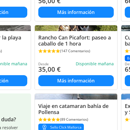
56,00
€
6
ción
Más información
 la playa
Rancho Can Picafort: paseo a
Cu
caballo de 1 hora
ba
s)
(147 Comentarios)
B
onible mañana
Disponible mañana
Desde
De
35,00
€
6
ción
Más información
Viaje en catamaran bahía de
Ex
Pollensa
y 
a duda?
(89 Comentarios)
 resolver
Sello Click Mallorca