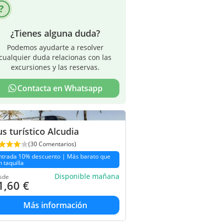
¿Tienes alguna duda?
Podemos ayudarte a resolver
cualquier duda relacionas con las
excursiones y las reservas.
Contacta en Whatsapp
s turístico Alcudia
(30 Comentarios)
ntrada 10% descuento | Más barato que
n taquilla
Disponible mañana
sde
1,60
€
Más información