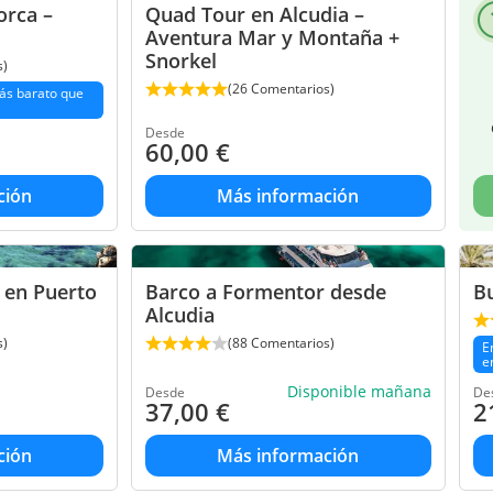
orca –
Quad Tour en Alcudia –
Aventura Mar y Montaña +
Snorkel
s)
(26 Comentarios)
ás barato que
Desde
60,00
€
ción
Más información
 en Puerto
Barco a Formentor desde
Bu
Alcudia
s)
(88 Comentarios)
E
e
Disponible mañana
Desde
De
37,00
€
2
ción
Más información