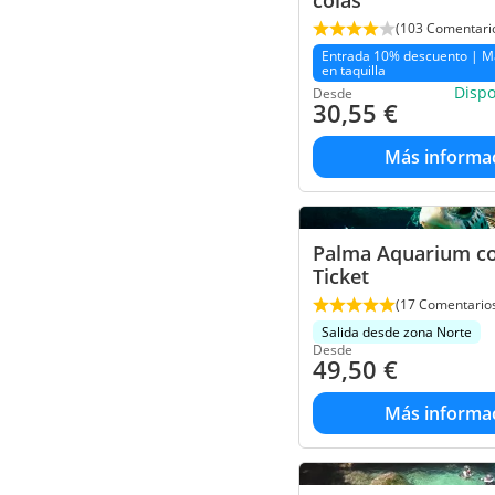
colas
(103 Comentari
Entrada 10% descuento | M
en taquilla
Disp
Desde
30,55
€
Más informa
Palma Aquarium co
Ticket
(17 Comentario
Salida desde zona Norte
Desde
49,50
€
Más informa