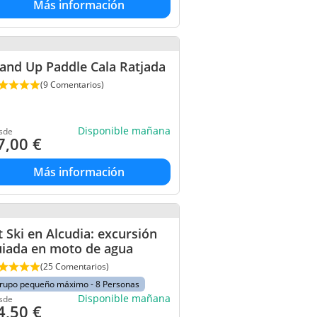
Más información
and Up Paddle Cala Ratjada
(9 Comentarios)
Disponible mañana
sde
7,00
€
Más información
t Ski en Alcudia: excursión
uiada en moto de agua
(25 Comentarios)
rupo pequeño máximo - 8 Personas
Disponible mañana
sde
4,50
€