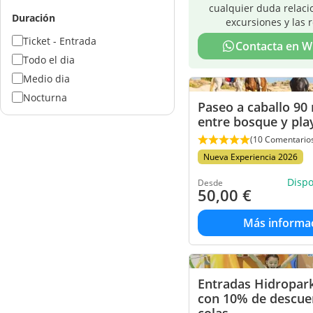
cualquier duda relaci
Duración
excursiones y las 
Ticket - Entrada
Contacta en 
Todo el dia
Medio dia
Nocturna
Paseo a caballo 90
entre bosque y pla
(10 Comentario
Nueva Experiencia 2026
Disp
Desde
50,00
€
Más informa
Entradas Hidropark
con 10% de descue