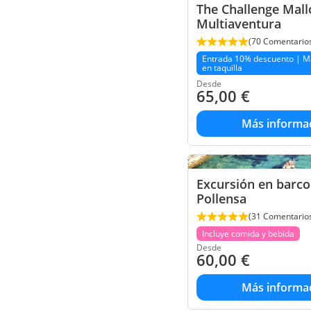
The Challenge Mall
Multiaventura
(70 Comentario
Entrada 10% descuento | M
en taquilla
Desde
65,00
€
Más informa
Excursión en barco
Pollensa
(31 Comentario
Incluye comida y bebida
Desde
60,00
€
Más informa