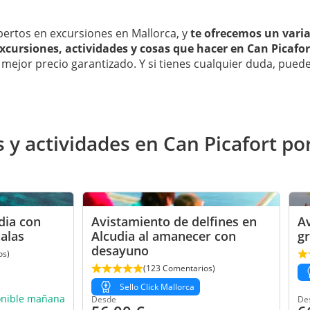
ertos en excursiones en Mallorca, y
te ofrecemos un vari
xcursiones, actividades y cosas que hacer en Can Picafor
 mejor precio garantizado. Y si tienes cualquier duda, pued
 actividades en Can Picafort por
dia con
Avistamiento de delfines en
Av
calas
Alcudia al amanecer con
g
desayuno
os)
(123 Comentarios)
Sello Click Mallorca
onible mañana
Desde
De