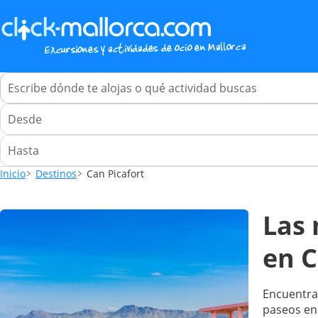
Inicio
Destinos
Can Picafort
Las 
en C
Encuentr
paseos en 