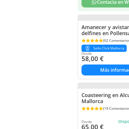
Contacta en 
Amanecer y avista
delfines en Pollens
(62 Comentario
Sello Click Mallorca
Desde
58,00
€
Más informa
Coasteering en Alc
Mallorca
(19 Comentario
Disp
Desde
65,00
€