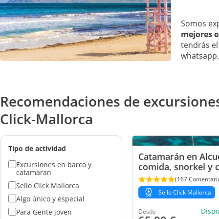
Somos exp
mejores e
tendrás el
whatsapp.
Recomendaciones de excursiones y
Click-Mallorca
Tipo de actividad
Catamarán en Alcu
Excursiones en barco y
comida, snorkel y 
catamaran
(167 Comentari
Sello Click Mallorca
Sello Click Mallorca
Algo único y especial
Disp
Para Gente joven
Desde