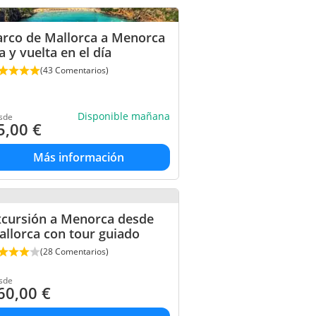
arco de Mallorca a Menorca
a y vuelta en el día
(43 Comentarios)
Disponible mañana
sde
5,00
€
Más información
xcursión a Menorca desde
llorca con tour guiado
(28 Comentarios)
sde
60,00
€