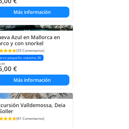
6,00
€
Más información
eva Azul en Mallorca en
rco y con snorkel
(55 Comentarios)
arco pequeño: máximo 36
sde
5,00
€
Más información
cursión Valldemossa, Deia
Soller
(61 Comentarios)