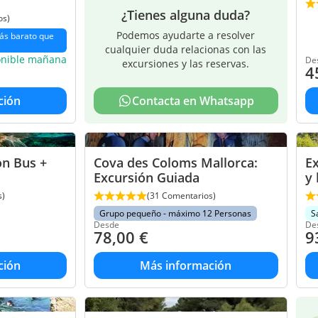
¿Tienes alguna duda?
os)
Podemos ayudarte a resolver
ás barato que
cualquier duda relacionas con las
onible mañana
De
excursiones y las reservas.
4
ción
Contacta en Whatsapp
n Bus +
Cova des Coloms Mallorca:
Ex
Excursión Guiada
y 
s)
(31 Comentarios)
Grupo pequeño - máximo 12 Personas
S
Desde
De
78,00
€
9
ción
Más información