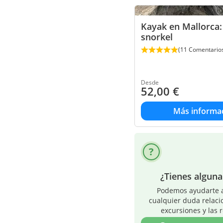
Kayak en Mallorca:
snorkel
(11 Comentario
Desde
52,00
€
Más informa
¿Tienes algun
Podemos ayudarte a
cualquier duda relaci
excursiones y las 