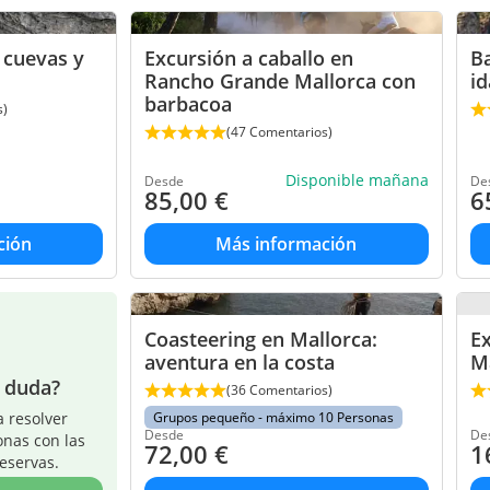
 cuevas y
Excursión a caballo en
B
Rancho Grande Mallorca con
id
barbacoa
s)
(47 Comentarios)
Disponible mañana
Desde
De
85,00
€
6
ción
Más información
Coasteering en Mallorca:
E
aventura en la costa
Ma
a duda?
(36 Comentarios)
 resolver
Grupos pequeño - máximo 10 Personas
Desde
De
onas con las
72,00
€
1
reservas.