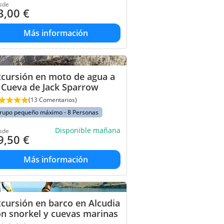
sde
3,00
€
Más información
xcursión en moto de agua a
 Cueva de Jack Sparrow
(13 Comentarios)
rupo pequeño máximo - 8 Personas
Disponible mañana
sde
9,50
€
Más información
cursión en barco en Alcudia
n snorkel y cuevas marinas