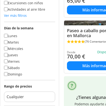
65,00
€
Excursiones con niños
Actividades al aire libre
Más informa
Ver más filtros
Días de la semana
Paseo a caballo por
en Mallorca
Lunes
(76 Comentario
Martes
Miércoles
Disp
Desde
Jueves
70,00
€
Viernes
Más informa
Sábado
Domingo
Rango de precios
¿Tienes algun
Podemos ayudarte a