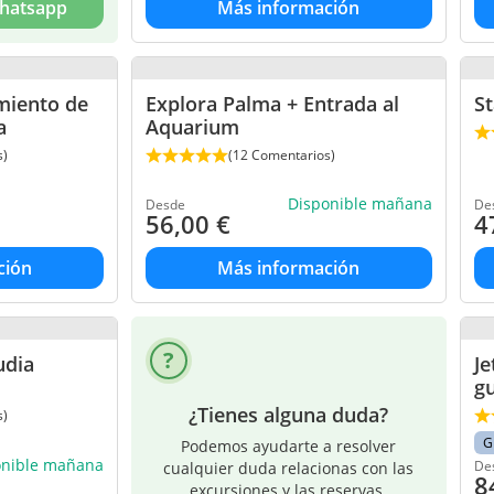
Whatsapp
Más información
miento de
Explora Palma + Entrada al
St
a
Aquarium
s)
(12 Comentarios)
Disponible mañana
Desde
De
56,00
€
4
ción
Más información
udia
Je
g
¿Tienes alguna duda?
s)
G
Podemos ayudarte a resolver
onible mañana
De
cualquier duda relacionas con las
8
excursiones y las reservas.