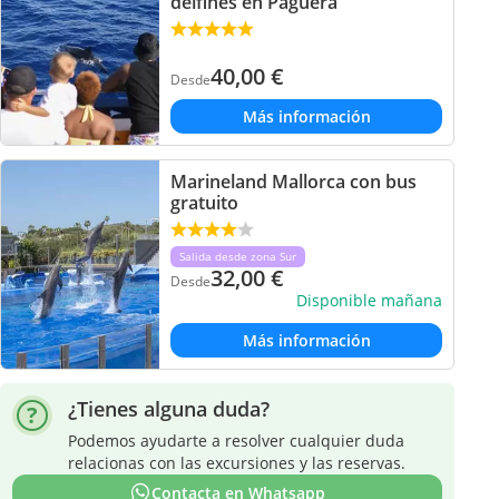
delfines en Paguera
40,00
€
Desde
Más información
Marineland Mallorca con bus
gratuito
Salida desde zona Sur
32,00
€
Desde
Disponible mañana
Más información
¿Tienes alguna duda?
Podemos ayudarte a resolver cualquier duda
relacionas con las excursiones y las reservas.
Contacta en Whatsapp