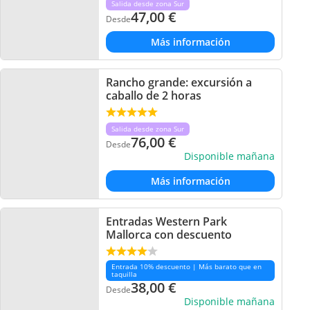
Salida desde zona Sur
47,00
€
Desde
Más información
Rancho grande: excursión a
caballo de 2 horas
Salida desde zona Sur
76,00
€
Desde
Disponible mañana
Más información
Entradas Western Park
Mallorca con descuento
Entrada 10% descuento | Más barato que en
taquilla
38,00
€
Desde
Disponible mañana