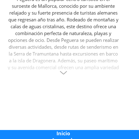
suroeste de Mallorca, conocido por su ambiente
relajado y su fuerte presencia de turistas alemanes
que regresan año tras año. Rodeado de montañas y
calas de aguas cristalinas, este destino ofrece una
combinación perfecta de naturaleza, playas y
opciones de ocio. Desde Peguera se pueden realizar
diversas actividades, desde rutas de senderismo en
la Serra de Tramuntana hasta excursiones en barco
a la isla de Dragonera. Además, su paseo marítimo
y su avenida comercial ofrecen una amplia variedad
de tiendas, bares y restaurantes.
Lugares más destacados en Peguera
Uno de los principales atractivos de Peguera es su
paseo marítimo
, que conecta sus tres playas
principales y cuenta con una gran oferta de
restaurantes y bares. A pocos kilómetros, se
encuentra el
pueblo de Andratx
, donde se puede
Inicio
visitar el prestigioso
Centro Cultural Andratx