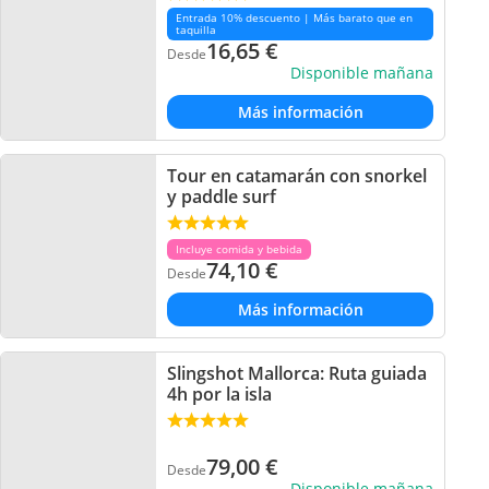
Entrada 10% descuento | Más barato que en
taquilla
16,65
€
Desde
Disponible mañana
Más información
Tour en catamarán con snorkel
y paddle surf
Incluye comida y bebida
74,10
€
Desde
Más información
Slingshot Mallorca: Ruta guiada
4h por la isla
79,00
€
Desde
Disponible mañana