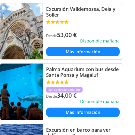
Excursión Valldemossa, Deia y
Soller
53,00
€
Desde
Disponible mañana
Más información
Palma Aquarium con bus desde
Santa Ponsa y Magaluf
Salida desde zona Sur
34,00
€
Desde
Disponible mañana
Más información
Excursión en barco para ver