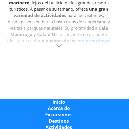
marinero
, lejos del bullicio de los grandes resorts
turísticos. A pesar de su tamaño, ofrece
una gran
variedad de actividades
para los visitantes,
desde paseos en barco hasta rutas de senderismo y
visitas a parques naturales. Su proximidad a
Cala
Mondragó y Cala d'Or
lo convierte en un punto
ideal para explorar
algunas de las
mejores playas
de Mallorca
.
Lugares más destacados en Porto Petro
Uno de los puntos más icónicos de Porto Petro es
su
puerto pesquero
, donde las tradicionales
embarcaciones mallorquinas, conocidas como
"llaüts", le otorgan un encanto especial. Aquí se
encuentra el
Club Náutico de Porto Petro
, que
Inicio
alberga una pequeña marina con yates y barcos de
Acerca de
recreo.
Excursiones
Destinos
Muy cerca de Porto Petro se encuentra el
Parque
Actividades
Natural de Mondragó
, un área protegida con