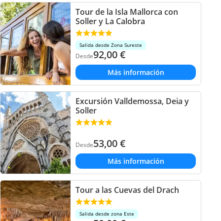
Tour de la Isla Mallorca con
Soller y La Calobra
Salida desde Zona Sureste
92,00
€
Desde
Más información
Excursión Valldemossa, Deia y
Soller
53,00
€
Desde
Más información
Tour a las Cuevas del Drach
Salida desde zona Este