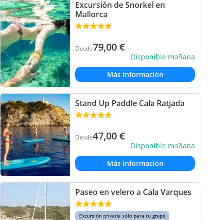
Excursión de Snorkel en
Mallorca
79,00
€
Desde
Disponible mañana
Más información
Stand Up Paddle Cala Ratjada
47,00
€
Desde
Disponible mañana
Más información
Paseo en velero a Cala Varques
Excursión privada sólo para tu grupo