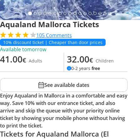
Aqualand Mallorca Tickets
105
Comments
10% discount ticket | Cheaper than door prices
Available tomorrow
41.00
32.00
€
€
Adults
Children
0-2 years
free
See available dates
Enjoy Aqualand in Mallorca in a comfortable and easy
way. Save 10% with our entrance ticket, and also
arrive and skip the queue with your priority online
ticket by showing your mobile phone without having
to print the ticket.
Tickets for Aqualand Mallorca (El