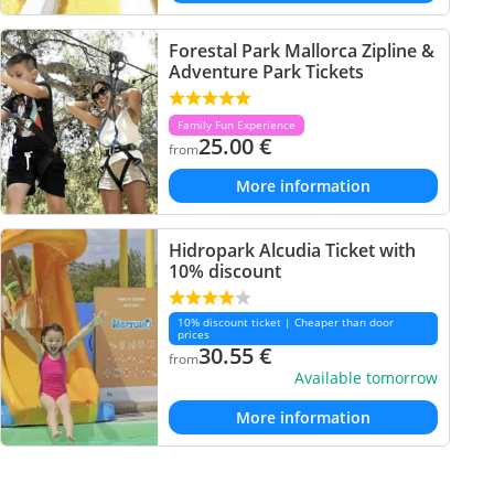
Forestal Park Mallorca Zipline &
Adventure Park Tickets
Family Fun Experience
25.00
€
from
More information
Hidropark Alcudia Ticket with
10% discount
10% discount ticket | Cheaper than door
prices
30.55
€
from
Available tomorrow
More information