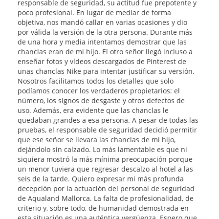
responsable de seguridad, su actitud fue prepotente y
poco profesional. En lugar de mediar de forma
objetiva, nos mandó callar en varias ocasiones y dio
por válida la versión de la otra persona. Durante más
de una hora y media intentamos demostrar que las
chanclas eran de mi hijo. El otro señor llegó incluso a
enseñar fotos y vídeos descargados de Pinterest de
unas chanclas Nike para intentar justificar su versión.
Nosotros facilitamos todos los detalles que solo
podíamos conocer los verdaderos propietarios: el
número, los signos de desgaste y otros defectos de
uso. Además, era evidente que las chanclas le
quedaban grandes a esa persona. A pesar de todas las
pruebas, el responsable de seguridad decidió permitir
que ese señor se llevara las chanclas de mi hijo,
dejándolo sin calzado. Lo más lamentable es que ni
siquiera mostró la más mínima preocupación porque
un menor tuviera que regresar descalzo al hotel a las
seis de la tarde. Quiero expresar mi más profunda
decepción por la actuación del personal de seguridad
de Aqualand Mallorca. La falta de profesionalidad, de
criterio y, sobre todo, de humanidad demostrada en
esta situación es una auténtica vergüenza. Espero que