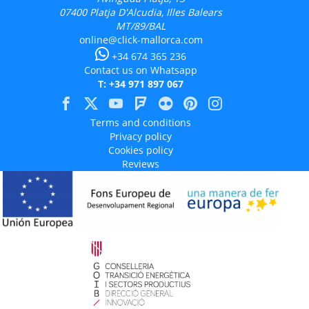
07400
Platja D'Alcudia, Illes Balears
MT/89/BAL
online@click-mallorca.com
+34 674 365 236
Contact us on Whatsapp
T: +34 971 897 067
Terms and conditions
Privacy policy
Cookies policy
Reviews