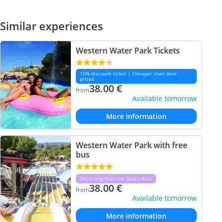
Similar experiences
Western Water Park Tickets
10% discount ticket | Cheaper than door
prices
38.00
€
from
Available tomorrow
More information
Western Water Park with free
bus
Departing from the South Area
38.00
€
from
Available tomorrow
More information