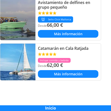
Avistamiento de delfines en
grupo pequeño
Sello Click Mallorca
66,00
€
Desde
Más información
Catamarán en Cala Ratjada
Incluye comida y bebida
62,00
€
Desde
Más información
Inicio