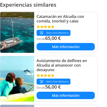
Experiencias similares
Catamarán en Alcudia con
comida, snorkel y calas
Sello Click Mallorca
65,00
€
Desde
Más información
Avistamiento de delfines en
Alcudia al amanecer con
desayuno
Sello Click Mallorca
56,00
€
Desde
Más información