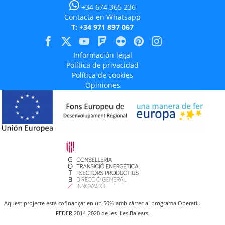
+34 674 365 236
Contacta en Whatsapp
T: +34 971 897 067
Información legal
Política de privacidad
Política de cookies
Opiniones
Aquest projecte està cofinançat en un 50% amb càrrec al programa Operatiu
FEDER 2014-2020 de les Illes Balears.