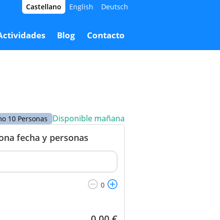
Castellano
English
Deutsch
,00 €
Reservar
120,00 €
Actividades
Blog
Contacto
Disponible mañana
o 10 Personas
iona fecha y personas
0,00
€