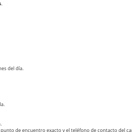
s
.
es del día.
da.
.
punto de encuentro exacto y el teléfono de contacto del cap