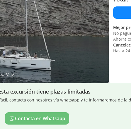
Mejor pr
No pague
Ahorra c
Cancelaci
Hasta 24 
Esta excursión tiene plazas limitadas
ácil, contacta con nosotros vía whatsapp y te informaremos de la d
Contacta en Whatsapp