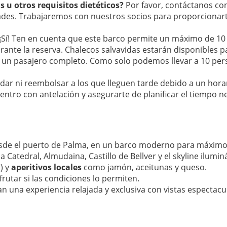
s u otros requisitos dietéticos?
Por favor, contáctanos c
dades. Trabajaremos con nuestros socios para proporcionar
¡Sí! Ten en cuenta que este barco permite un máximo de 10 
nte la reserva. Chalecos salvavidas estarán disponibles para
 un pasajero completo. Como solo podemos llevar a 10 pers
 ni reembolsar a los que lleguen tarde debido a un horari
tro con antelación y asegurarte de planificar el tiempo ne
sde el puerto de Palma, en un barco moderno para máximo
 la Catedral, Almudaina, Castillo de Bellver y el skyline ilum
s) y
aperitivos locales
como jamón, aceitunas y queso.
frutar si las condiciones lo permiten.
n una experiencia relajada y exclusiva con vistas espectacu