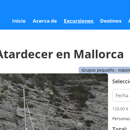
ca
120
Inicio
Acerca de
Excursiones
Destinos
Atardecer en Mallorca
Grupos pequeño - máxim
Selecc
120,00
€
Personas
Total: