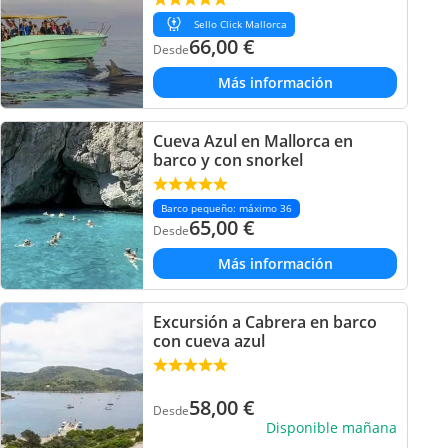
Sello Click Mallorca
66,00
€
Desde
Más información
Cueva Azul en Mallorca en
barco y con snorkel
Barco pequeño: máximo 36
65,00
€
Desde
Más información
Excursión a Cabrera en barco
con cueva azul
58,00
€
Desde
Disponible mañana