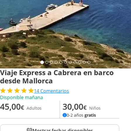
Viaje Express a Cabrera en barco
desde Mallorca
14
Comentarios
Disponible mañana
45,00
30,00
€
€
Adultos
Niños
0-2 años
gratis
Mostrar fechas disponibles