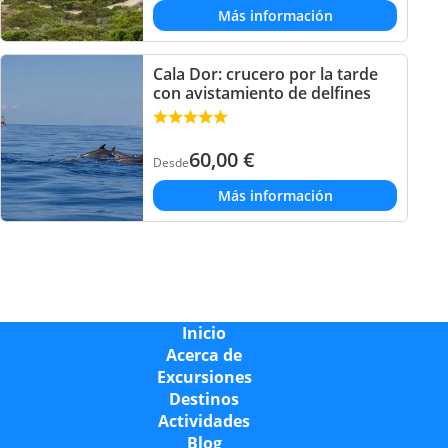
Más información
Cala Dor: crucero por la tarde
con avistamiento de delfines
60,00
€
Desde
Más información
Inicio
Acerca de
Excursiones
Destinos
Actividades
Blog