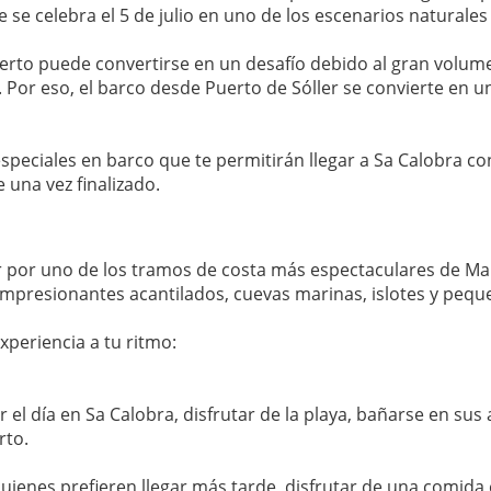
ue se celebra el 5 de julio en uno de los escenarios naturale
ierto puede convertirse en un desafío debido al gran volumen
a. Por eso, el barco desde Puerto de Sóller se convierte en
peciales en barco que te permitirán llegar a Sa Calobra con
una vez finalizado.
ar por uno de los tramos de costa más espectaculares de Mal
mpresionantes acantilados, cuevas marinas, islotes y pequ
xperiencia a tu ritmo:
l día en Sa Calobra, disfrutar de la playa, bañarse en sus a
rto.
uienes prefieren llegar más tarde, disfrutar de una comida 