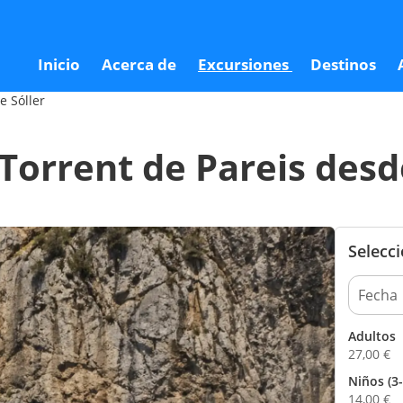
esde Sóller
2
Inicio
Acerca de
Excursiones
Destinos
e Sóller
 Torrent de Pareis desd
Selecc
Adultos
27,00
€
Niños (3-
14,00
€