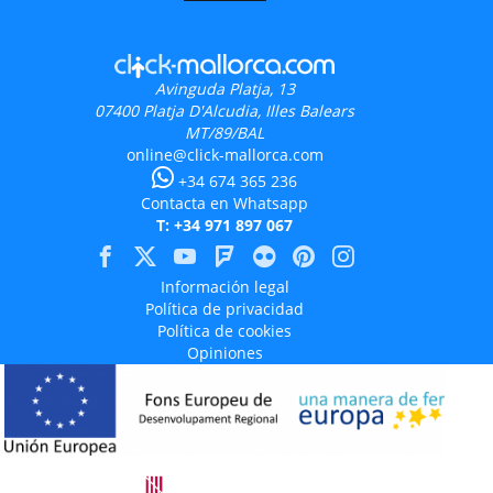
Avinguda Platja, 13
07400
Platja D'Alcudia, Illes Balears
MT/89/BAL
online@click-mallorca.com
+34 674 365 236
Contacta en Whatsapp
T: +34 971 897 067
Información legal
Política de privacidad
Política de cookies
Opiniones