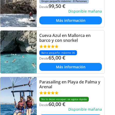
Grupo pequeño máximo - 8 Personas
99,50
€
Desde
Disponible mañana
Más información
Cueva Azul en Mallorca en
barco y con snorkel
Barco pequeño: máximo 36
65,00
€
Desde
Más información
Parasailing en Playa de Palma y
Arenal
No lo dejes escapar: se agota rápido
60,00
€
Desde
Disponible mañana