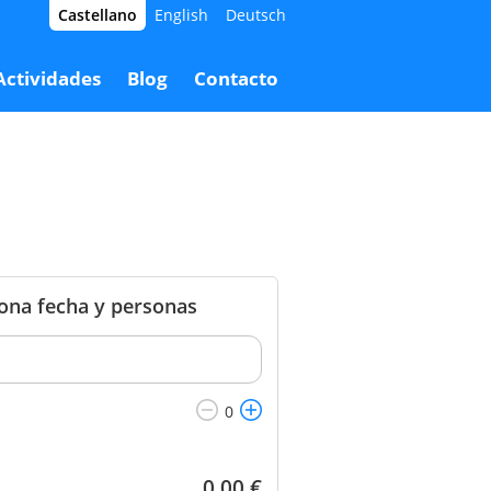
Castellano
English
Deutsch
3,00 €
Reservar
93,00 €
Actividades
Blog
Contacto
iona fecha y personas
0,00
€