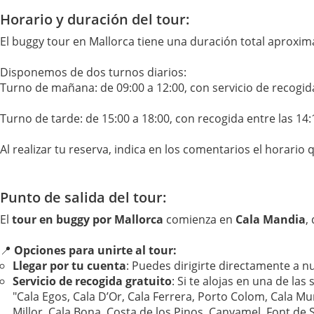
Horario y duración del tour:
El buggy tour en Mallorca tiene una duración total aproxi
Disponemos de dos turnos diarios:
Turno de mañana: de 09:00 a 12:00, con servicio de recogida 
Turno de tarde: de 15:00 a 18:00, con recogida entre las 14:1
Al realizar tu reserva, indica en los comentarios el horario
Punto de salida del tour:
El
tour en buggy por Mallorca
comienza en
Cala Mandia
,
📍
Opciones para unirte al tour:
Llegar por tu cuenta
: Puedes dirigirte directamente a n
Servicio de recogida gratuito
: Si te alojas en una de las
"Cala Egos, Cala D’Or, Cala Ferrera, Porto Colom, Cala Mu
Millor, Cala Bona, Costa de los Pinos, Canyamel, Font de S