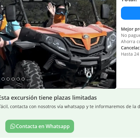
Mejor pr
No pague
Ahorra c
Cancelaci
Hasta 24 
Esta excursión tiene plazas limitadas
ácil, contacta con nosotros vía whatsapp y te informaremos de la d
Contacta en Whatsapp