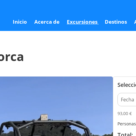
9
Inicio
Acerca de
Excursiones
Destinos
orca
Selecc
93,00
€
Personas
Total: