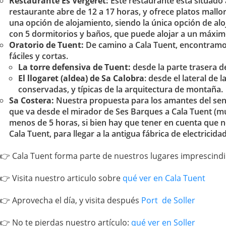
Restaurante Es Vergeret:
Este restaurante está situado 
restaurante abre de 12 a 17 horas, y ofrece platos mall
una opción de alojamiento, siendo la única opción de alo
con 5 dormitorios y baños, que puede alojar a un máximo
Oratorio de Tuent:
De camino a Cala Tuent, encontramos 
fáciles y cortas.
La torre defensiva de Tuent:
desde la parte trasera de
El llogaret (aldea) de Sa Calobra
: desde el lateral de
conservadas, y típicas de la arquitectura de montaña.
Sa Costera:
Nuestra propuesta para los amantes del send
que va desde el mirador de Ses Barques a Cala Tuent (mu
menos de 5 horas, si bien hay que tener en cuenta que n
Cala Tuent, para llegar a la antigua fábrica de electricida
👉 Cala Tuent forma parte de nuestros lugares imprescindi
👉 Visita nuestro articulo sobre
qué ver en Cala Tuent
👉 Aprovecha el día, y visita después
Port de Soller
👉 No te pierdas nuestro artículo:
qué ver en Soller