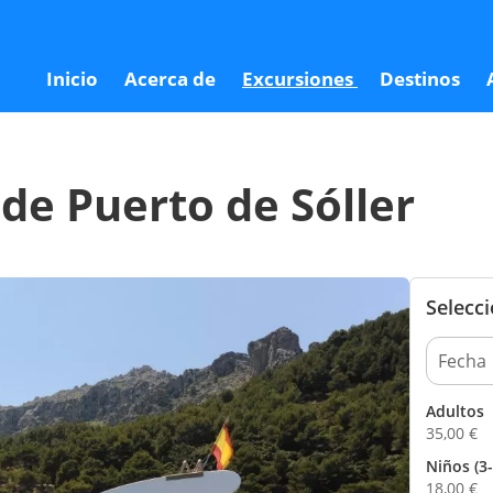
3
Inicio
Acerca de
Excursiones
Destinos
de Puerto de Sóller
Selecc
Adultos
35,00
€
Niños (3-
18,00
€