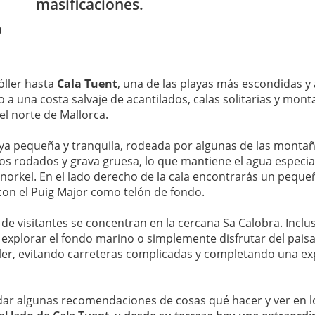
masificaciones.
o
óller hasta
Cala Tuent
, una de las playas más escondidas y 
 a una costa salvaje de acantilados, calas solitarias y mon
el norte de Mallorca.
aya pequeña y tranquila, rodeada por algunas de las montañas
tos rodados y grava gruesa, lo que mantiene el agua especia
 snorkel. En el lado derecho de la cala encontrarás un peq
con el Puig Major como telón de fondo.
 de visitantes se concentran en la cercana Sa Calobra. Incl
explorar el fondo marino o simplemente disfrutar del paisaj
ler, evitando carreteras complicadas y completando una ex
 dar algunas recomendaciones de cosas qué hacer y ver en l