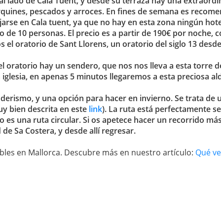
al lado de Cala Tuent, y desde su terraza hay una extraordin
orquines, pescados y arroces. En fines de semana es recom
jarse en Cala tuent, ya que no hay en esta zona ningún hot
 de 10 personas. El precio es a partir de 190€ por noche, 
el oratorio de Sant Llorens, un oratorio del siglo 13 des
l oratorio hay un sendero, que nos nos lleva a esta torre d
 la iglesia, en apenas 5 minutos llegaremos a esta preciosa a
erismo, y una opción para hacer en invierno. Se trata de 
y bien descrita en este
link
). La ruta está perfectamente s
o es una ruta circular. Si os apetece hacer un recorrido m
d de Sa Costera, y desde allí regresar.
bles en Mallorca. Descubre más en nuestro artículo:
Qué ve