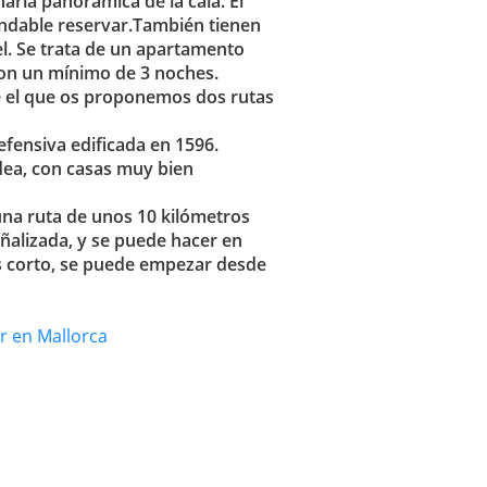
aria panorámica de la cala. El
endable reservar.También tienen
el. Se trata de un apartamento
con un mínimo de 3 noches.
de el que os proponemos dos rutas
efensiva edificada en 1596.
ldea, con casas muy bien
una ruta de unos 10 kilómetros
eñalizada, y se puede hacer en
ás corto, se puede empezar desde
r en Mallorca