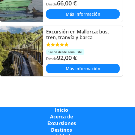
66,00
€
Desde
Más información
Excursión en Mallorca: bus,
tren, tranvía y barca
Salida desde zona Este
92,00
€
Desde
Más información
Inicio
Acerca de
Excursiones
Destinos