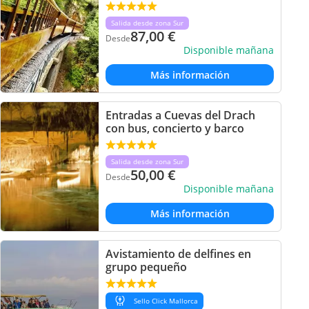
Salida desde zona Sur
87,00
€
Desde
Disponible mañana
Más información
Entradas a Cuevas del Drach
con bus, concierto y barco
Salida desde zona Sur
50,00
€
Desde
Disponible mañana
Más información
Avistamiento de delfines en
grupo pequeño
Sello Click Mallorca